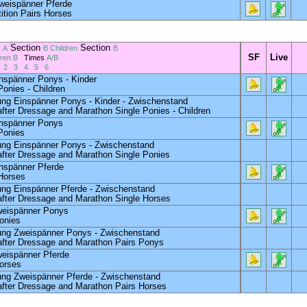
weispänner Pferde
tion Pairs Horses
n
Section
Section
A
B Children
B
SF
Live
dren B
Times
A/B
2
3
4
5
6
nspänner Ponys - Kinder
onies - Children
ung Einspänner Ponys - Kinder -
Zwischenstand
after Dressage and Marathon Single Ponies - Children
inspänner Ponys
Ponies
ung Einspänner Ponys -
Zwischenstand
after Dressage and Marathon Single Ponies
nspänner Pferde
Horses
ung Einspänner Pferde -
Zwischenstand
after Dressage and Marathon Single Horses
weispänner Ponys
onies
ung Zweispänner Ponys -
Zwischenstand
after Dressage and Marathon Pairs Ponys
eispänner Pferde
orses
ung Zweispänner P
ferde - Zwischenstand
after Dressage and Marathon Pairs Horses