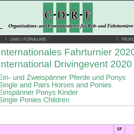
Internationales Fahrturnier 202
International Drivingevent 2020
Ein- und Zweispänner Pferde und Ponys
Single and Pairs Horses and Ponies
Einspänner Ponys Kinder
Single Ponies Children
nspection
SF