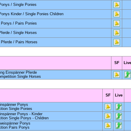
Ponys
/ Single Ponies
Ponys
Kinder / Single Ponies Children
 Ponys / Pairs Ponies
ferde / Single Horses
 Pferde / Pairs Horses
rüfung
SF
Liv
ung Einspänner Pferde
mpetition Single Horses
SF
Live
Einspänner Ponys
tion Single Ponies
inspänner Ponys - Kinder
tion Single Ponys - Children
Zweispänner Ponys
tion Pairs Ponys