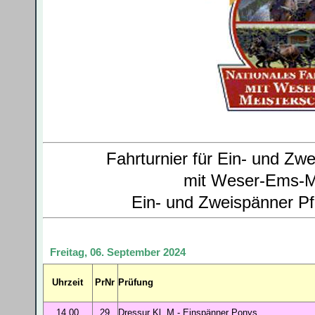
Fahrturnier für Ein- und Zw
mit Weser-Ems-M
Ein- und Zweispänner P
Freitag, 06. September 2024
Uhrzeit
PrNr
Prüfung
14.00
29
Dressur Kl. M
- Einspänner Ponys