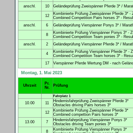
anschl.
10
Geländeprüfung
Zweispänner Pferde 3* / Marat
Kombinierte Prüfung Zweispänner Pferde 3* -
12
Combined Competition Pairs horses 3* -
Resu
anschl.
6
Geländeprüfung Vierspänner Ponys 3* / Marat
Kombinierte Prüfung Vierspänner Ponys 3* - 
8
Combined Competition Team ponies 3* -
Resu
anschl.
2
Geländeprüfung Vierspänner Pferde 3* / Mara
Kombinierte Prüfung Vierspänner Pferde 3* - 
4
Combined Competition Team horses 3* -
Resu
17
Vierspänner Pferde Wertung DM - nach Gelän
Montag, 1. Mai 2023
Pr.
Uhrzeit
Prüfung
Nr.
Fahrplatz 1
Hindernisfahrprüfung
Zweispänner Pferde 3*
10.00
11
Obstacles driving Pairs horses 3*
Kombinierte Prüfung Zweispänner Pferde 3*
12
Combined compettion Pairs horses 3*
Hindernisfahrprüfung
Vierspänner Ponys 3*
13.00
7
Obstacles driving Team ponies 3*
Kombinierte Prüfung Vierspänner Ponys 3*
8