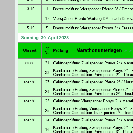
13.15
1
Dressur
prüfung
Vierspänner Pferde 3* / Dress
17
Vierspänner Pferde Wertung DM - nach Dress
15.15
5
Dressur
prüfung
Vierspänner Ponys 3* / Dress
Sonntag, 30. April 2023
Pr.
Marathonunterlagen
Uhrzeit
Prüfung
2*
3*
Nr.
31
Geländeprüfung Zweispänner Ponys 2* / Marat
08.00
Kombinierte Prüfung Zweispänner Ponys 2*
- 
33
Combined Competition Pairs ponies 2* -
Resu
anschl.
27
Geländeprüfung
Zweispänner Pferde 2* / Marat
Kombinierte Prüfung Zweispänner Pferde 2* -
29
Combined Competition Pairs horses 2* -
Resu
anschl.
23
Geländeprüfung Vierspänner Ponys 2* / Marat
Kombinierte Prüfung Vierspänner Ponys 2* - 
25
Combined Competition Team ponies 2* -
Resu
anschl.
Geländeprüfung Zweispänner Ponys 3* / Marat
14
Kombinierte Prüfung Zweispänner Ponys 3* -
16
Combined Competition Pairs ponies 3* -
Resul