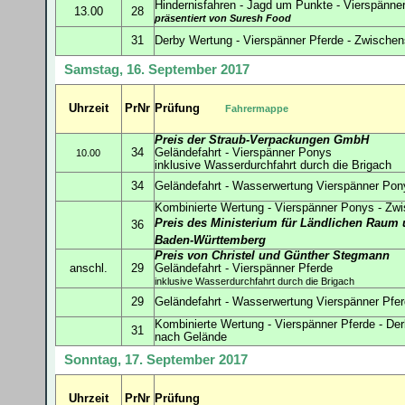
Hindernisfahren - Jagd um Punkte - Vierspänne
13.00
28
präsentiert von Suresh Food
31
Derby Wertung - Vierspänner Pferde - Zwische
Samstag, 16. September 2017
Uhrzeit
PrNr
Prüfung
Fahrermappe
Preis der Straub-Verpackungen GmbH
34
Geländefahrt - Vierspänner Ponys
10.00
inklusive Wasserdurchfahrt durch die Brigach
34
Geländefahrt - Wasserwertung Vierspänner Pon
Kombinierte Wertung - Vierspänner Ponys - Zw
Preis des Ministerium für Ländlichen Raum
36
Baden-Württemberg
Preis von Christel und Günther Stegmann
anschl.
29
Geländefahrt - Vierspänner Pferde
inklusive Wasserdurchfahrt durch die Brigach
29
Geländefahrt - Wasserwertung Vierspänner Pfe
Kombinierte Wertung - Vierspänner Pferde - D
31
nach Gelände
Sonntag, 17. September 2017
Uhrzeit
PrNr
Prüfung