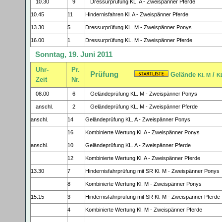
10.30
9
Dressurprüfung KL. A - Zweispänner Pferde
10.45
11
Hindernisfahren Kl. A - Zweispänner Pferde
13.30
5
Dressurprüfung KL. M - Zweispänner Ponys
16.00
1
Dressurprüfung KL. M - Zweispänner Pferde
Sonntag, 19. Juni 2011
Uhr-
Pr.
Prüfung
Gelände
/
Kl. M
K
Zeit
Nr.
08.00
6
Geländeprüfung KL. M - Zweispänner Ponys
anschl.
2
Geländeprüfung KL. M - Zweispänner Pferde
anschl.
14
Geländeprüfung KL. A - Zweispänner Ponys
16
Kombinierte Wertung Kl. A - Zweispänner Ponys
anschl.
10
Geländeprüfung KL. A - Zweispänner Pferde
12
Kombinierte Wertung Kl. A - Zweispänner Pferde
13.30
7
Hindernisfahrprüfung mit SR Kl. M - Zweispänner Ponys
8
Kombinierte Wertung Kl. M - Zweispänner Ponys
15.15
3
Hindernisfahrprüfung mit SR Kl. M - Zweispänner Pferde
4
Kombinierte Wertung Kl. M - Zweispänner Pferde