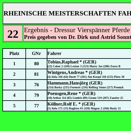
RHEINISCHE MEISTERSCHAFTEN FA
Ergebnis - Dressur Vierspänner Pferde
22
Preis gegeben von Dr. Dirk und Astrid Sonn
Platz
GNr
Fahrer
Tobias,Raphael * (GER)
1
80
(22) Calon 2 (110) Lexion 3 (123) Marry Joe (208) Zorro B
Wintgens,Andreas * (GER)
2
81
(4) Aida 166 (64) Duett 77 (101) Jim Knopf 118 (155) Piero 30
Hammann,Hansjörg (GER)
3
76
(214) Rocky (215) Forensic (216) Rolling Stone (217) Promyk
Poensgen,Rene * (GER)
4
79
(10) Arthos 114 (85) Gembit (89) Gismo 519 (207) Zandor 25
Köllner,Rolf E. * (GER)
5
77
(5) Aida 171 (13) Baghira 65 (118) Magun 2 (166) Rudy 21