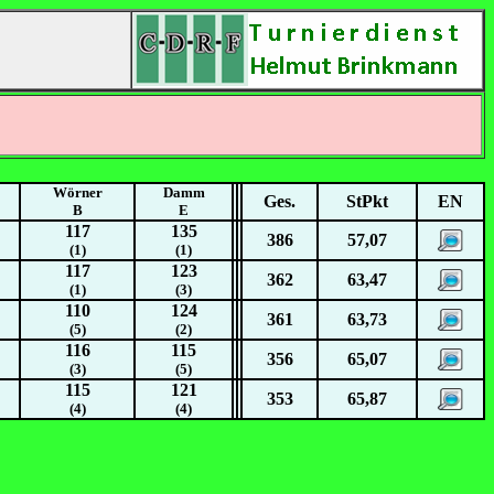
Wörner
Damm
Ges.
StPkt
EN
B
E
117
135
386
57,07
(1)
(1)
117
123
362
63,47
(1)
(3)
110
124
361
63,73
(5)
(2)
116
115
356
65,07
(3)
(5)
115
121
353
65,87
(4)
(4)