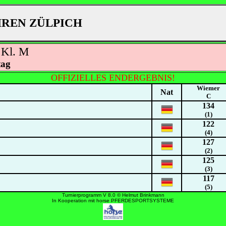
HREN ZÜLPICH
 Kl. M
tag
OFFIZIELLES ENDERGEBNIS!
Wiemer
Nat
C
134
(1)
122
(4)
127
(2)
125
(3)
117
(5)
Turnierprogramm V 8.0 © Helmut Brinkmann
In Kooperation mit horse PFERDESPORTSYSTEME