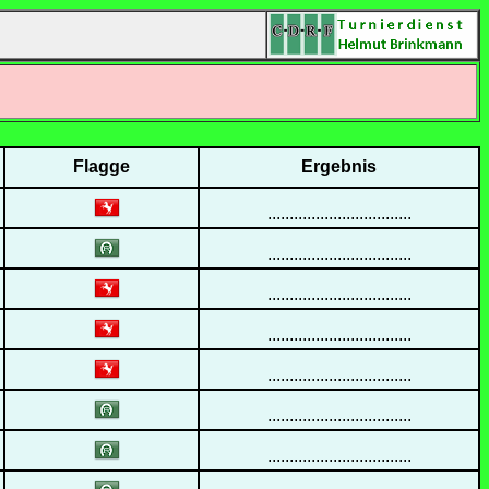
Flagge
Ergebnis
.................................
.................................
.................................
.................................
.................................
.................................
.................................