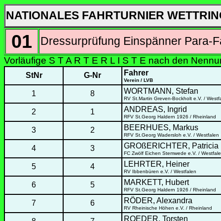
NATIONALES FAHRTURNIER WETTRIN
01
Dressurprüfung Einspänner Para-Fa
Vorläufige S T A R T E R L I S T E nach den Nenn
Fahrer
StNr
G-Nr
Verein / LVB
WORTMANN, Stefan
1
8
RV St.Martin Greven-Bockholt e.V. / Westf
ANDREAS, Ingrid
2
1
RFV St.Georg Haldern 1926 / Rheinland
BEERHUES, Markus
3
2
RFV St.Georg Wadersloh e.V. / Westfalen
GROßERICHTER, Patricia
4
3
FC Zwölf Eichen Stemwede e.V. / Westfal
LEHRTER, Heiner
5
4
RV Ibbenbüren e.V. / Westfalen
MARKETT, Hubert
6
5
RFV St.Georg Haldern 1926 / Rheinland
RÖDER, Alexandra
7
6
RV Rheinische Höhen e.V. / Rheinland
ROEDER, Torsten