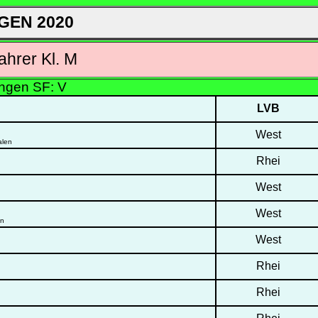
GEN 2020
hrer Kl. M
ungen SF: V
LVB
West
alen
Rhei
West
West
en
West
Rhei
Rhei