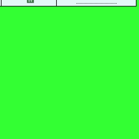
.................................