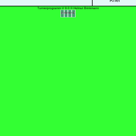
Rhei
Turnierprogramm V 9.0 © Helmut Brinkmann