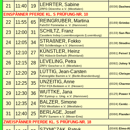
LEHRTER, Sabine
21
11:40
19
(0036)
Dashw
ZRFG Dörenthe e.V. (Westfalen)
EINSPÄNNER PFERDE KL. S PRÜFUNG-NR. 10
REINGRUBER, Martina
22
11:55
65
(0169)
Grimbo
FahrSV Fümmelse e. V. (Hannover)
SCHILTZ, Franz
23
12:00
31
(0133)
San Re
Cavaliers Indep.Luxembourgeois (Luxemburg)
STRAßNER, Fokko
24
12:05
34
(0138)
Stradiv
RG Schillerslage e.V. (Hannover)
KÜNSTLER, Heinz
25
12:10
27
(0061)
Feivel 
RG Hübeck-Grefrath (Rheinland)
LEVELING, Petra
26
12:15
28
(0092)
Johny W
ZRFV Gescher e.V. (Westfalen)
LÜTTIG, Jean-Carsten
27
12:20
29
(0031)
Chrispe
Fahrergilde Barnim e.V. (Berlin-Brandenburg)
UNZEITIG, Anne
28
12:25
35
(0026)
Charme
PSV PZA Beilstein e.V. (Hessen)
WUTTKE, Jana
29
12:30
36
(0125)
Power 
RV Eystrup u. Umg. e.V. (Hannover)
BALZER, Simone
30
12:35
24
(0024)
Centiz
-
FSG Westfalen e.V. (Westfalen)
BERLAGE, Josef
31
12:40
25
(0066)
Flander
RUFV Samern e.V. (Weser-Ems)
ZWEISPÄNNER PFERDE KL. S PRÜFUNG-NR. 18
(0049)
Elmo-A
SZYMCZAK, Patryk