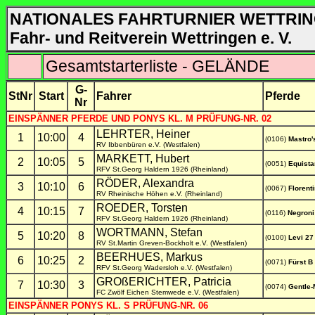
NATIONALES FAHRTURNIER WETTRIN
Fahr- und Reitverein Wettringen e. V.
Gesamtstarterliste - GELÄNDE
G-
StNr
Start
Fahrer
Pferde
Nr
EINSPÄNNER PFERDE UND PONYS KL. M PRÜFUNG-NR. 02
LEHRTER, Heiner
1
10:00
4
(0106)
Mastro'
RV Ibbenbüren e.V. (Westfalen)
MARKETT, Hubert
2
10:05
5
(0051)
Equista
RFV St.Georg Haldern 1926 (Rheinland)
RÖDER, Alexandra
3
10:10
6
(0067)
Florent
RV Rheinische Höhen e.V. (Rheinland)
ROEDER, Torsten
4
10:15
7
(0116)
Negroni
RFV St.Georg Haldern 1926 (Rheinland)
WORTMANN, Stefan
5
10:20
8
(0100)
Levi 27
RV St.Martin Greven-Bockholt e.V. (Westfalen)
BEERHUES, Markus
6
10:25
2
(0071)
Fürst B
RFV St.Georg Wadersloh e.V. (Westfalen)
GROßERICHTER, Patricia
7
10:30
3
(0074)
Gentle
FC Zwölf Eichen Stemwede e.V. (Westfalen)
EINSPÄNNER PONYS KL. S PRÜFUNG-NR. 06