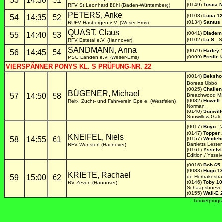
53
14:30
51
(0149)
Tosca 
RFV St.Leonhard Bühl (Baden-Württemberg)
PETERS, Anke
(0103)
Luca 1
54
14:35
52
(0134)
Santus
RUFV Hasbergen e.V. (Weser-Ems)
QUAST, Claus
(0041)
Diadem
55
14:40
53
(0102)
Lu S
- S
RFV Estetal e.V. (Hannover)
SANDMANN, Anna
(0079)
Harley 
56
14:45
54
(0069)
Fredie 
PSG Lähden e.V. (Weser-Ems)
VIERSPÄNNER PONYS KL. S PRÜFUNG-NR. 22
(0014)
Beksho
Boreas Ubbo
(0025)
Challen
BÜGENER, Michael
57
14:50
58
Breachwood M
(0082)
Howell
-
Reit-, Zucht- und Fahrverein Epe e. (Westfalen)
Norman
(0140)
Sunwill
Sunwillow Gal
(0017)
Boyo
- 
(0147)
Topper 
KNEIFEL, Niels
58
14:55
61
(0157)
Weideh
Bartletts Lester
RFV Wunstorf (Hannover)
(0161)
Ysselvl
Edition / Ysselv
(0016)
Bob 65
(0083)
Hugo 1
KRIETE, Rachael
59
15:00
62
de Hertrakestra
(0146)
Toby 1
RV Zeven (Hannover)
Schaapshoeve
(0155)
Wall-E 
Turnierprog