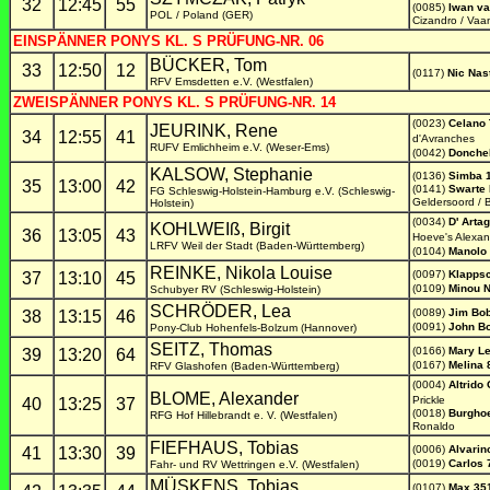
32
12:45
55
(0085)
Iwan va
POL / Poland (GER)
Cizandro / Va
EINSPÄNNER PONYS KL. S PRÜFUNG-NR. 06
BÜCKER, Tom
33
12:50
12
(0117)
Nic Nas
RFV Emsdetten e.V. (Westfalen)
ZWEISPÄNNER PONYS KL. S PRÜFUNG-NR. 14
(0023)
Celano
JEURINK, Rene
34
12:55
41
d'Avranches
RUFV Emlichheim e.V. (Weser-Ems)
(0042)
Donchel
KALSOW, Stephanie
(0136)
Simba 
35
13:00
42
(0141)
Swarte 
FG Schleswig-Holstein-Hamburg e.V. (Schleswig-
Geldersoord / 
Holstein)
(0034)
D' Arta
KOHLWEIß, Birgit
36
13:05
43
Hoeve's Alexan
LRFV Weil der Stadt (Baden-Württemberg)
(0104)
Manolo 
REINKE, Nikola Louise
(0097)
Klapps
37
13:10
45
(0109)
Minou 
Schubyer RV (Schleswig-Holstein)
SCHRÖDER, Lea
(0089)
Jim Bo
38
13:15
46
(0091)
John B
Pony-Club Hohenfels-Bolzum (Hannover)
SEITZ, Thomas
(0166)
Mary Le
39
13:20
64
(0167)
Melina 
RFV Glashofen (Baden-Württemberg)
(0004)
Altrido 
BLOME, Alexander
Prickle
40
13:25
37
(0018)
Burghoe
RFG Hof Hillebrandt e. V. (Westfalen)
Ronaldo
FIEFHAUS, Tobias
(0006)
Alvarin
41
13:30
39
(0019)
Carlos 
Fahr- und RV Wettringen e.V. (Westfalen)
MÜSKENS, Tobias
(0107)
Max 35