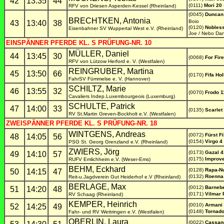
42
13:35
44
(0111)
Mori 20
RFV von Driesen Asperden-Kessel (Rheinland)
(0045)
Duncan
BRECHTKEN, Antonia
Boio
43
13:40
38
(0120)
Nobless
Eisenbahner SV Wuppertal West e.V. (Rheinland)
Joe / Nebo Dan
EINSPÄNNER PFERDE KL. S PRÜFUNG-NR. 10
MÜLLER, Daniel
44
13:45
30
(0068)
For Fire
RFV von Lützow Herford e. V. (Westfalen)
REINGRUBER, Martina
45
13:50
66
(0170)
Fifa Ho
FahrSV Fümmelse e. V. (Hannover)
SCHILTZ, Marie
46
13:55
32
(0070)
Frodo 1
Cavaliers Indep.Luxembourgeois (Luxemburg)
SCHULTE, Patrick
47
14:00
33
(0135)
Scarlet
RV St.Martin Greven-Bockholt e.V. (Westfalen)
ZWEISPÄNNER PFERDE KL. S PRÜFUNG-NR. 18
WINTGENS, Andreas
(0072)
Fürst Fi
48
14:05
56
(0154)
Virgo 4
PSG St. Georg Grenzland e.V. (Rheinland)
ZWIERS, Jörg
(0173)
Gazal 4
49
14:10
57
(0175)
Improv
RUFV Emlichheim e.V. (Weser-Ems)
BEHM, Eckhard
(0128)
Rapa-Nu
50
14:15
47
(0132)
Roenna
Reit-u.Jagdverein Gut Heiderhof e.V (Rheinland)
BERLAGE, Max
(0012)
Barneb
51
14:20
48
(0171)
Vilmar 
RV Schaag (Rheinland)
KEMPER, Heinrich
(0010)
Armani
52
14:25
49
(0148)
Tornad
Fahr- und RV Wettringen e.V. (Westfalen)
OBERLIN, Laura
(0022)
Cassan