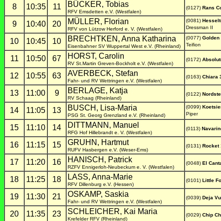
BÜCKER, Tobias
8
10:35
11
(0127)
Rans C
RFV Emsdetten e.V. (Westfalen)
MÜLLER, Florian
(0081)
Hesselt
9
10:40
20
Dressman II
RFV von Lützow Herford e. V. (Westfalen)
BRECHTKEN, Anna Katharina
(0077)
Golden 
10
10:45
10
Teifion
Eisenbahner SV Wuppertal West e.V. (Rheinland)
HORST, Carolin
11
10:50
67
(0172)
Absolut
RV St.Martin Greven-Bockholt e.V. (Westfalen)
AVERBECK, Stefan
12
10:55
63
(0163)
Chiara 
Fahr- und RV Wettringen e.V. (Westfalen)
BERLAGE, Katja
13
11:00
9
(0122)
Nordste
RV Schaag (Rheinland)
BUSCH, Lisa-Maria
(0099)
Koetsie
14
11:05
13
Piper
PSG St. Georg Grenzland e.V. (Rheinland)
DITTMANN, Manuel
15
11:10
14
(0113)
Navarin
RFG Hof Hillebrandt e. V. (Westfalen)
GRUHN, Hartmut
16
11:15
15
(0131)
Rocket
RUFV Hasbergen e.V. (Weser-Ems)
HANISCH, Patrick
17
11:20
16
(0048)
El Cant
RZFV Ennigerloh-Neubeckum e. V. (Westfalen)
LASS, Anna-Marie
18
11:25
18
(0101)
Little F
RFV Dillenburg e.V. (Hessen)
OSKAMP, Saskia
19
11:30
21
(0039)
Deja Vu
Fahr- und RV Wettringen e.V. (Westfalen)
SCHLEICHER, Kai Maria
20
11:35
23
(0029)
Chip C
Krefelder RFV (Rheinland)