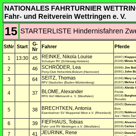
NATIONALES FAHRTURNIER WETTRIN
Fahr- und Reitverein Wettringen e. V.
15
STARTERLISTE Hindernisfahren Zwe
G-
StNr
Start
Fahrer
Pferde
Nr
REINKE, Nikola Louise
(0097)
Klapps
1
13:30
45
(0109)
Minou 
Schubyer RV (Schleswig-Holstein)
SCHRÖDER, Lea
(0089)
Jim Bo
2
46
(0091)
John B
Pony-Club Hohenfels-Bolzum (Hannover)
SEITZ, Thomas
(0166)
Mary Le
3
64
(0167)
Melina 
RFV Glashofen (Baden-Württemberg)
(0004)
Altrido 
BLOME, Alexander
Prickle
4
37
(0018)
Burghoe
RFG Hof Hillebrandt e. V. (Westfalen)
Ronaldo
(0045)
Duncan
BRECHTKEN, Antonia
Boio
5
38
(0120)
Nobless
Eisenbahner SV Wuppertal West e.V. (Rheinland)
Joe / Nebo Dan
FIEFHAUS, Tobias
(0006)
Alvarin
6
39
(0019)
Carlos 
Fahr- und RV Wettringen e.V. (Westfalen)
JEURINK, Rene
(0042)
Donchel
7
41