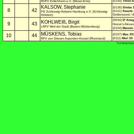
(0144)
Three-S
RUFV Emlichheim e.V. (Weser-Ems)
KALSOW, Stephanie
(0136)
Simba 
8
42
(0141)
Swarte 
FG Schleswig-Holstein-Hamburg e.V. (Schleswig-
Geldersoord / 
Holstein)
(0034)
D' Arta
KOHLWEIß, Birgit
9
43
Hoeve's Alexan
LRFV Weil der Stadt (Baden-Württemberg)
(0104)
Manolo 
MÜSKENS, Tobias
(0107)
Max 35
10
44
(0111)
Mori 20
RFV von Driesen Asperden-Kessel (Rheinland)
Turnierprog