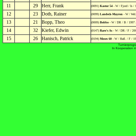
11
29
Herr, Frank
(0091)
Kastor 54
- W / Fjord / Is / 
12
23
Doth, Rainer
(0099)
Landeck-Mayron
- W / Wel.
13
21
Bopp, Theo
(0009)
Bobbo
- W / DR / B / 1997 /
14
32
Kiefer, Edwin
(0147)
Raro's As
- W / DR / F / 200
15
26
Hanisch, Patrick
(0194)
Moses 60
- W / Hafl. / F / 
Turnierprog
In Kooperation