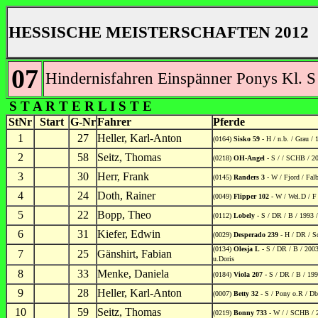
HESSISCHE MEISTERSCHAFTEN 2012
07
Hindernisfahren Einspänner Ponys Kl. S
S T A R T E R L I S T E
StNr
Start
G-Nr
Fahrer
Pferde
1
27
Heller, Karl-Anton
(0164)
Sisko 59
- H / n.b. / Grau /
2
58
Seitz, Thomas
(0218)
OH-Angel
- S / / SCHB / 2
3
30
Herr, Frank
(0145)
Randers 3
- W / Fjord / Fal
4
24
Doth, Rainer
(0049)
Flipper 102
- W / Wel.D / F 
5
22
Bopp, Theo
(0112)
Lobely
- S / DR / B / 1993 /
6
31
Kiefer, Edwin
(0029)
Desperado 239
- H / DR / Sc
(0134)
Olesja L
- S / DR / B / 200
7
25
Gänshirt, Fabian
u.Doris
8
33
Menke, Daniela
(0184)
Viola 207
- S / DR / B / 19
9
28
Heller, Karl-Anton
(0007)
Betty 32
- S / Pony o.R / Db
10
59
Seitz, Thomas
(0219)
Bonny 733
- W / / SCHB / 2