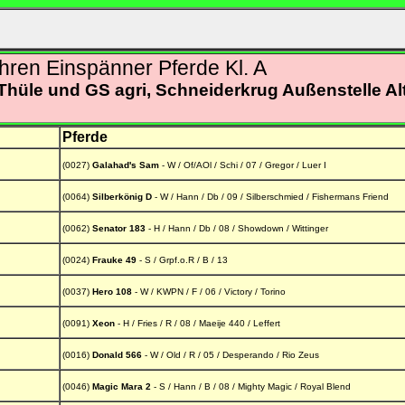
en Einspänner Pferde Kl. A
 Thüle und GS agri, Schneiderkrug Außenstelle A
Pferde
(0027)
Galahad's Sam
- W / Of/AOl / Schi / 07 / Gregor / Luer I
(0064)
Silberkönig D
- W / Hann / Db / 09 / Silberschmied / Fishermans Friend
(0062)
Senator 183
- H / Hann / Db / 08 / Showdown / Wittinger
(0024)
Frauke 49
- S / Grpf.o.R / B / 13
(0037)
Hero 108
- W / KWPN / F / 06 / Victory / Torino
(0091)
Xeon
- H / Fries / R / 08 / Maeije 440 / Leffert
(0016)
Donald 566
- W / Old / R / 05 / Desperando / Rio Zeus
(0046)
Magic Mara 2
- S / Hann / B / 08 / Mighty Magic / Royal Blend