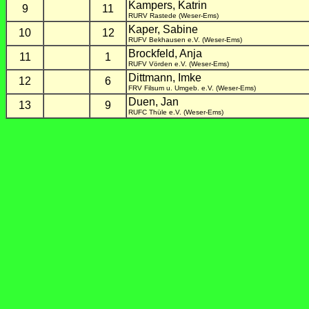
Kampers, Katrin
9
11
RURV Rastede (Weser-Ems)
Kaper, Sabine
10
12
RUFV Bekhausen e.V. (Weser-Ems)
Brockfeld, Anja
11
1
RUFV Vörden e.V. (Weser-Ems)
Dittmann, Imke
12
6
FRV Filsum u. Umgeb. e.V. (Weser-Ems)
Duen, Jan
13
9
RUFC Thüle e.V. (Weser-Ems)