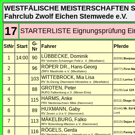
WESTFÄLISCHE MEISTERSCHAFTEN 
Fahrclub Zwolf Eichen Stemwede e.V.
17
STARTERLISTE Eignungsprüfung Ein
G-
StNr
Start
Fahrer
Pferde
Nr
LÜBBECKE, Dominik
1
14:00
90
(0209)
Bonjour
RV Vorhelm Schäringer Feld e. V. (Westfalen)
RÖPER DR., Hans-Georg
2
96
(0077)
First M
ZRFV Mastholte e.V. (Westfalen)
WITTEBROCK, Mia Lisa
3
103
(0112)
Larisa 
RV St.Georg Ottenstein-Hörsteloe e. (Westfalen)
GROTEN, Peter
4
88
(0129)
Lui 119
RUFG Falkenberg e.V. (Weser-Ems)
HARMS, Anke
5
115
(0211)
Diago G
FRV Niedersachsen Mitte (Hannover)
HUXMANN, Gaby
(0144)
Mr. Ed 
6
89
Lord
RV Zeven u.U.e.V. (Hannover)
MÄKELBURG, Falko
7
113
(0210)
Dajan 6
RFV Bötenberg-Wietzen e.V. (Hannover)
RÖGELS, Gerda
8
116
(0212)
Fanny 
RV Niederkrüchten u. Umgebung e.V. (Rheinland)