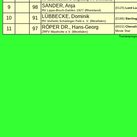
SANDER, Anja
9
98
(0125)
Lord Lu
RV Lippe-Bruch-Gahlen 1927 (Rheinland)
LÜBBECKE, Dominik
10
91
(0186)
Sterlin
RV Vorhelm Schäringer Feld e. V. (Westfalen)
RÖPER DR., Hans-Georg
(0022)
Chevali
11
97
Movie Star
ZRFV Mastholte e.V. (Westfalen)
Turnierprog