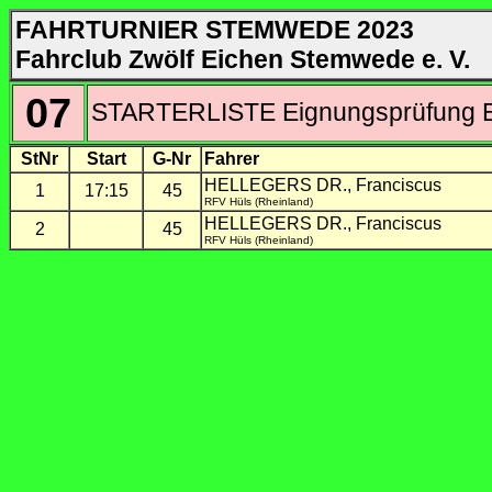
FAHRTURNIER STEMWEDE 2023
Fahrclub Zwölf Eichen Stemwede e. V.
07
STARTERLISTE Eignungsprüfung Ei
StNr
Start
G-Nr
Fahrer
HELLEGERS DR., Franciscus
1
17:15
45
RFV Hüls (Rheinland)
HELLEGERS DR., Franciscus
2
45
RFV Hüls (Rheinland)