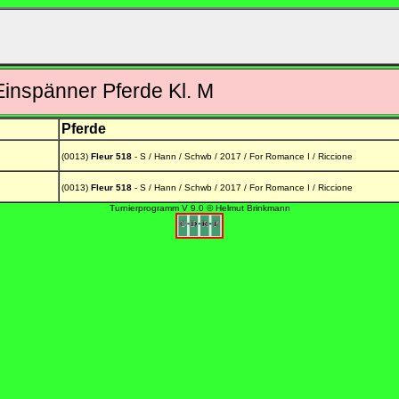
nspänner Pferde Kl. M
Pferde
(0013)
Fleur 518
- S / Hann / Schwb / 2017 / For Romance I / Riccione
(0013)
Fleur 518
- S / Hann / Schwb / 2017 / For Romance I / Riccione
Turnierprogramm V 9.0 © Helmut Brinkmann