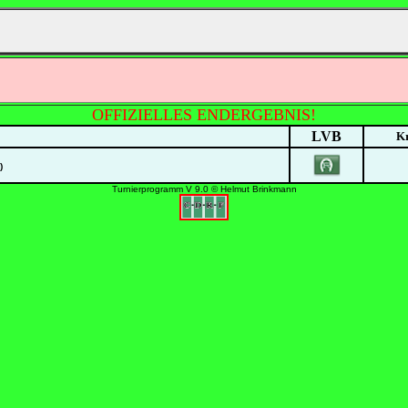
OFFIZIELLES ENDERGEBNIS!
LVB
K
)
Turnierprogramm V 9.0 © Helmut Brinkmann