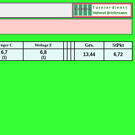
Ges.
StPkt
röger C
Weilage E
6,7
6,8
13,44
6,72
(1)
(1)