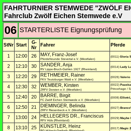
FAHRTURNIER STEMWEDE "ZWÖLF E
Fahrclub Zwölf Eichen Stemwede e.V
06
STARTERLISTE Eignungsprüfung
G-
StNr
Start
Fahrer
Pferde
Nr
MAY, Franz-Josef
1
12:00
26
(0011)
Gloria 
Pferdefreunde Stevertal e.V. (Westfalen)
SANDER, Anja
2
12:10
30
(0014)
Lady Lu
RV Lippe-Bruch-Gahlen 1927 (Rheinland)
RETHMEIER, Rainer
3
12:20
29
(0026)
Valerio
FKV Teutoburger Wald e.V. (Westfalen)
WEMBER, Kirsten
(0022)
Paaska
4
12:30
32
Princehage / S
ZRFV Dorsten e.V. (Westfalen)
BARRE, Birgit
5
12:40
20
(0008)
Elliott-L
FC Zwölf Eichen Stemwede e.V. (Westfalen)
DIEMINGER, Belinda
6
12:50
21
(0027)
Branco'
ZRFV Riesenbeck e.V. (Westfalen)
HELLEGERS DR., Franciscus
7
13:00
24
(0029)
Maybe
RFV Hüls (Rheinland)
KÜNSTLER, Heinz
8
13:10
25
(0017)
Magic 
RG Hübeck-Grefrath (Rheinland)