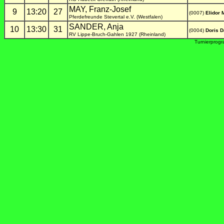
MAY, Franz-Josef
9
13:20
27
(0007)
Elidor 
Pferdefreunde Stevertal e.V. (Westfalen)
SANDER, Anja
10
13:30
31
(0004)
Doris D
RV Lippe-Bruch-Gahlen 1927 (Rheinland)
Turnierprog