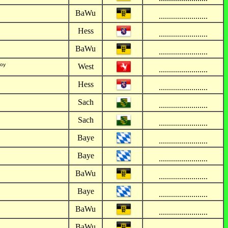
BaWu
........................
Hess
........................
BaWu
........................
Boy
West
........................
Hess
........................
Sach
........................
Sach
........................
Baye
........................
Baye
........................
BaWu
........................
Baye
........................
BaWu
........................
BaWu