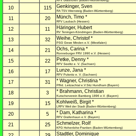
RFV Glashofen (Baden-Württemberg)
Genkinger, Sven
10
115
RA TSV Altensteig (Baden-Württemberg)
Münch, Timo *
11
20
RFV Laubach (Hessen)
Häringer, Hubert
12
11
RV Teningen-Köndringen (Baden-Württemberg)
Weihe, Christof *
13
32
PSG Gewe Minden e.V. (Westfalen)
Ochs, Carina *
14
21
Ronneburger FRV 1990 e.V. (Hessen)
Petke, Denny *
15
22
RFV Seelitz e. V. (Sachsen)
Lunze, Jana *
16
17
RFV Pulsnitz e. V. (Sachsen)
* Wagner, Christina *
17
31
Pffrd. Leitzachtal e.V.Sitz Hundham (Bayern)
* Brahmann, Christian
18
3
Kutscherverein Bamberg 1896 e.V. (Bayern)
Kohlweiß, Birgit *
19
15
LRFV Weil der Stadt (Baden-Württemberg)
* Dam, Katharina *
20
5
RFV Grafenhaun e.V. (Bayern)
Schmelzer, Rolf
21
25
KFG Hohenlohe-Franken (Baden-Württemberg)
Stadtler, Dominique
22
29