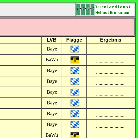
LVB
Flagge
Ergebnis
Baye
........................
BaWu
........................
Baye
........................
Baye
........................
Baye
........................
Baye
........................
Baye
........................
Baye
........................
BaWu
........................