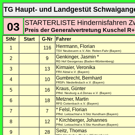
TG Haupt- und Landgestüt Schwaiganger
STARTERLISTE Hindernisfahren Zw
03
Preis der Generalvertretung Kuschel R+
StNr
Start
G-Nr
Fahrer
Herrmann, Florian
1
116
TSV Neubeuern e.V. Abt. Reiten-Fahr (Bayern)
Genkinger, Jasmin *
2
9
RG Hof Georgenau (Baden-Württemberg)
Kirmaier, Veronika
3
13
FRV Alztal e.V. (Bayern)
Gumbrecht, Bernhard
4
10
FRSFr. Niederlindach e.V. (Bayern)
Kraus, Günter
5
16
Pffrd. Neuburg a.d.Donau e.V. (Bayern)
Metzner, Martin
6
18
RFG Cottenbach e.V. (Bayern)
* Felsl, Florian
7
7
Pffrd. Leitzachtal e.V.Sitz Hundham (Bayern)
* Kirchberger, Johannes
8
12
Pffrd. Leitzachtal e.V.Sitz Hundham (Bayern)
Seitz, Thomas
9
28