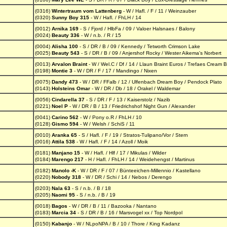
(0316)
Wintertraum vom Lattenberg
- W / Hafl. / F / 11 / Weinzauber
(0320)
Sunny Boy 315
- W / Hafl. / FhLH / 14
(0012)
Arnika 169
- S / Fjord / HlbFa / 09 / Valoer Halsnaes / Balony
(0024)
Beauty 336
- W / n.b. / R / 15
(0004)
Alisha 100
- S / DR / B / 09 / Kennedy / Tetworth Crimson Lake
(0025)
Beauty 543
- S / DR / B / 09 / Anjershof Rocky / Wester Aikema's Norbert
(0013)
Arvalon Braint
- W / Wel.C / Df / 14 / Llaun Braint Euros / Trefaes Cream 
(0198)
Montie 3
- W / DR / F / 17 / Mandingo / Nixen
(0075)
Dandy 473
- W / DR / FFalb / 12 / Ulfenbach Dream Boy / Pendock Plato
(0143)
Holsteins Omar
- W / DR / Db / 18 / Orakel / Waldemar
(0056)
Cindarella 37
- S / DR / F / 13 / Kaiserstolz / Nazib
(0221)
Noel P
- W / DR / B / 13 / Friedrichshof Night Gun / Alexander
(0041)
Carino 562
- W / Pony o.R / FhLH / 10
(0128)
Gismo 594
- W / Welsh / SchiS / 11
(0010)
Aranka 65
- S / Hafl. / F / 19 / Stratos-Tulipano/Vor / Stern
(0016)
Attila 538
- W / Hafl. / F / 14 / Azoll / Moik
(0181)
Manjano 15
- W / Hafl. / Hlf / 17 / Mikulas / Wilder
(0184)
Marengo 217
- H / Hafl. / FhLH / 14 / Weidehengst / Martinus
(0182)
Manolo -K
- W / DR / F / 07 / Bünteeichen-Millennio / Kastellano
(0220)
Nobody 318
- W / DR / Schi / 14 / Nebos / Derengo
(0203)
Nala 63
- S / n.b. / B / 18
(0205)
Naomi 95
- S / n.b. / B / 19
(0018)
Bagos
- W / DR / B / 11 / Bazooka / Nantano
(0183)
Marcia 34
- S / DR / B / 16 / Marsvogel xx / Top Nordpol
(0150)
Kabanjo
- W / NLpoNPA / B / 10 / Thore / King Kadanz