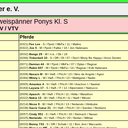
 e. V.
eispänner Ponys Kl. S
V / VTV
Pferde
(0321)
Fee Lee
- S / Fjord / HlbFa / 11 / Malino
(0322)
Jos 5
- W / Fjord / Falbe / 16 / Jon Halsnaes
(0032)
Bongo 29
- W / n.b. / Db / 19
(0266)
Tinkerbell 33
- S / DR / Df / 07 / Don't Worry Be Happy / Anno Domini
(0071)
Damian 44
- W / Fjord / HlbFa / 07 / Dylan / Ragnar
(0237)
Rubin 607
- W / Fjord / HlbFa / 14 / Ragnar / Kvik Halsnaes
(0206)
Navaro M
- W / Hafl. / FhLH / 13 / Nino de Angelo / Agon
(0284)
Winny L
- W / Hafl. / FhLH / 13 / Waldgeist / Nadin
(0005)
Amantus 4
- H / Hafl. / FhLH / 09 / Arachon I / Nastral
(0164)
Layana 17
- S / Hafl. / F / 12 / Alpenstein / Nabucco
(0009)
Apasch
- W / Hafl. / FhLH / 11 / Attila / Marathon
(0222)
Nokia 13
- W / Hafl. / FhLH / 11 / Natif / Winzer
(0214)
Nicos 9
- W / Hafl. / FhLH / 13 / Norlando / Almbube
(0238)
Sacre Coeur 21
- H / Hafl. / FhLH / 10 / Sandro / Nordano
(0057)
Cindy 951
- S / Hafl. / FhLH / 16 / Steinach / Naxan
(0225)
Norlando
- H / Hafl. / FhLH / 20 / Norlan / Wilmar
(0033)
Bonny 733
- S / DR / Schwb / 11 / Bon Jovi / Maccardo
(0186)
Mary Lee WE
- S / DR / R / 07 / Black Boy / Lux-Dressage Hennes