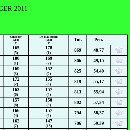
ER 2011
Schröder
Dr. Kaufmann
Tot.
Pen.
GER
GER
V
P
165
178
869
48,77
(5)
(1)
180
169
866
49,15
(1)
(2)
169
152
825
54,40
(3)
(9)
172
155
819
55,17
(2)
(6)
163
157
813
55,94
(6)
(4)
157
158
802
57,34
(8)
(3)
166
157
794
58,37
(4)
(4)
162
147
786
59,39
(7)
(15)