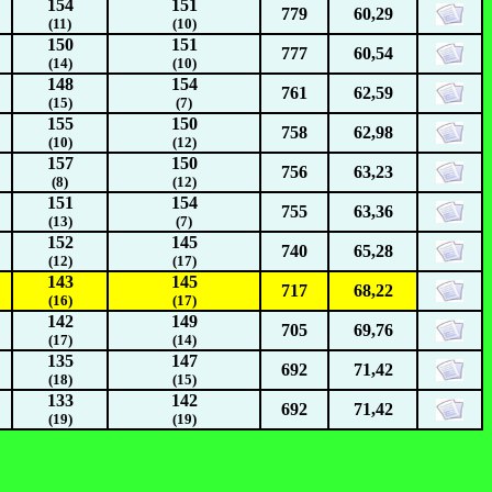
154
151
779
60,29
(11)
(10)
150
151
777
60,54
(14)
(10)
148
154
761
62,59
(15)
(7)
155
150
758
62,98
(10)
(12)
157
150
756
63,23
(8)
(12)
151
154
755
63,36
(13)
(7)
152
145
740
65,28
(12)
(17)
143
145
717
68,22
(16)
(17)
142
149
705
69,76
(17)
(14)
135
147
692
71,42
(18)
(15)
133
142
692
71,42
(19)
(19)