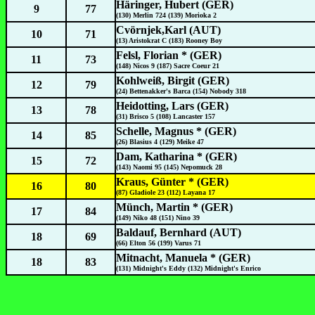
Häringer, Hubert (GER)
9
77
(130) Merlin 724 (139) Morioka 2
Cvörnjek,Karl (AUT)
10
71
(13) Aristokrat C (183) Rooney Boy
Felsl, Florian * (GER)
11
73
(148) Nicos 9 (187) Sacre Coeur 21
Kohlweiß, Birgit (GER)
12
79
(24) Bettenakker's Barca (154) Nobody 318
Heidotting, Lars (GER)
13
78
(31) Brisco 5 (108) Lancaster 157
Schelle, Magnus * (GER)
14
85
(26) Blasius 4 (129) Meike 47
Dam, Katharina * (GER)
15
72
(143) Naomi 95 (145) Nepomuck 28
Kraus, Günter * (GER)
16
80
(87) Gladiole 23 (112) Layana 17
Münch, Martin * (GER)
17
84
(149) Niko 48 (151) Nino 39
Baldauf, Bernhard (AUT)
18
69
(66) Elton 56 (199) Varus 71
Mitnacht, Manuela * (GER)
18
83
(131) Midnight's Eddy (132) Midnight's Enrico