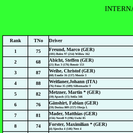
INTERN
Rank
TNo
Driver
Freund, Marco (GER)
1
75
(181) Rolex 97 (214) Willow 162
Abicht, Steffen (GER)
2
68
(21) Bax 3 (176) Renoir 153
Weihe, Christof (GER)
3
87
(68) Emelie 16 (137) Montie 3
Weitlaner,Johann (ITA)
4
88
(76) Feine 35 (189) Silbernacht T
Metzner, Martin * (GER)
5
82
(10) Apasch (15) Attila 346
Gänshirt, Fabian (GER)
6
76
(59) Dorina 809 (157) Olesja L
Mader, Matthias (GER)
7
81
(156) Novell 9 (196) Uschi 85
Forster, Maximilian * (GER)
8
74
(4) Ajoscha 4 (146) Nerz 4