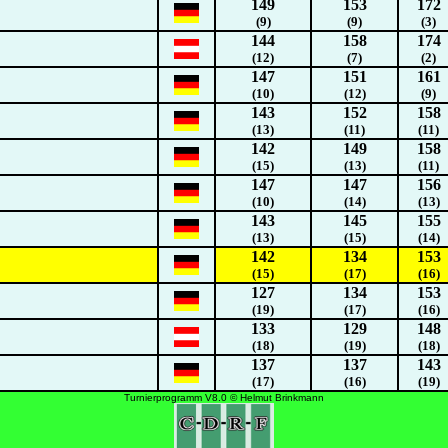
149
153
172
(9)
(9)
(3)
144
158
174
(12)
(7)
(2)
147
151
161
(10)
(12)
(9)
143
152
158
(13)
(11)
(11)
142
149
158
(15)
(13)
(11)
147
147
156
(10)
(14)
(13)
143
145
155
(13)
(15)
(14)
142
134
153
(15)
(17)
(16)
127
134
153
(19)
(17)
(16)
133
129
148
(18)
(19)
(18)
137
137
143
(17)
(16)
(19)
Turnierprogramm V8.0 © Helmut Brinkmann