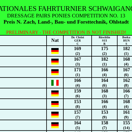
ATIONALES FAHRTURNIER SCHWAIGANG
DRESSAGE PAIRS PONIES COMPETITION NO. 13
Preis N. Zach, Land-, Bau- und Forsttechnik, Ohlstadt
PRELIMINARY - THE COMPETITION IS NOT FINISHED!
Dr. Christ
Rüschlin
Borka
Nat
GER
SUI
HUN
C
R
S
169
175
182
(2)
(2)
(1)
167
182
168
(3)
(1)
(4)
171
166
167
(1)
(4)
(6)
166
164
162
(4)
(6)
(8)
159
168
166
(6)
(3)
(7)
153
166
168
(8)
(4)
(4)
157
153
161
(7)
(9)
(9)
164
158
155
(5)
(7)
(14)