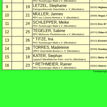
FKV Teutoburger Wald e.V. (Westfalen)
LETZEL, Stephanie
9
19
(0026)
Highwa
Fahrsportfreunde Ostenfelde e. V. (Westfalen)
MÜLLER, Jannes
10
21
(0068)
Vegas 
RFV von Lützow Herford e. V. (Westfalen)
SCHLEPPER, Meike
11
24
(0016)
Eric 87
FKV Teutoburger Wald e.V. (Westfalen)
TEGELER, Sabine
12
25
(0074)
Zidan 6
RFV Wöhrener Pferdefreunde e.V. (Westfalen)
* TITZE, Ina
13
26
(0015)
Einstei
FKV Teutoburger Wald e.V. (Westfalen)
TORRES, Madeleine
14
28
(0058)
Sunday
ZRFV Ostenfelde-Beelen e. V. (Westfalen)
KATER, Stephan
15
18
(0001)
Balia- 
Lippisch-Westfälischer Fahr- und Ku (Westfalen)
* RETHMEIER, Rainer
16
23
(0064)
Valerio
FKV Teutoburger Wald e.V. (Westfalen)
Turnierprog