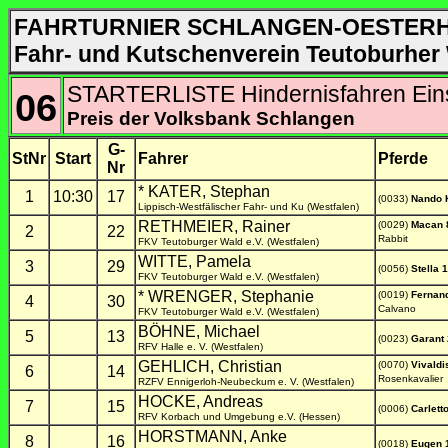
FAHRTURNIER SCHLANGEN-OESTERH
Fahr- und Kutschenverein Teutoburher W
STARTERLISTE Hindernisfahren Eins
06
Preis der Volksbank Schlangen
G-
StNr
Start
Fahrer
Pferde
Nr
* KATER, Stephan
1
10:30
17
(0033)
Nando 
Lippisch-Westfälischer Fahr- und Ku (Westfalen)
RETHMEIER, Rainer
(0029)
Macan 
2
22
Rabbit
FKV Teutoburger Wald e.V. (Westfalen)
WITTE, Pamela
3
29
(0056)
Stella 
FKV Teutoburger Wald e.V. (Westfalen)
* WRENGER, Stephanie
(0019)
Fernan
4
30
Calvano
FKV Teutoburger Wald e.V. (Westfalen)
BÖHNE, Michael
5
13
(0023)
Garant
RFV Halle e. V. (Westfalen)
GEHLICH, Christian
(0070)
Vivald
6
14
Rosenkavalier
RZFV Ennigerloh-Neubeckum e. V. (Westfalen)
HOCKE, Andreas
7
15
(0006)
Carlett
RFV Korbach und Umgebung e.V. (Hessen)
HORSTMANN, Anke
8
16
(0018)
Eugen 