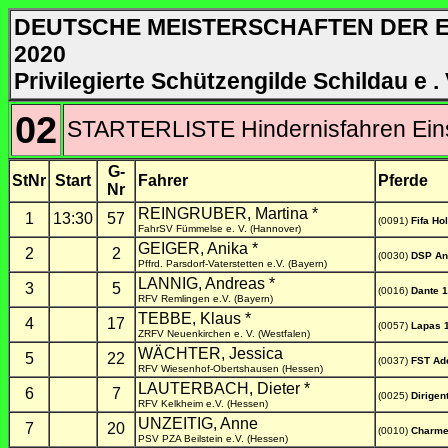
DEUTSCHE MEISTERSCHAFTEN DER 
2020
Privilegierte Schützengilde Schildau e . 
02
STARTERLISTE Hindernisfahren Eins
G-
StNr
Start
Fahrer
Pferde
Nr
REINGRUBER, Martina *
1
13:30
57
(0091)
Fifa Ho
FahrSV Fümmelse e. V. (Hannover)
GEIGER, Anika *
2
2
(0030)
DSP An
Pffrd. Parsdorf-Vaterstetten e.V. (Bayern)
LANNIG, Andreas *
3
5
(0016)
Dante 
RFV Remlingen e.V. (Bayern)
TEBBE, Klaus *
4
17
(0057)
Lapas 
ZRFV Neuenkirchen e. V. (Westfalen)
WÄCHTER, Jessica
5
22
(0037)
FST Ad
RFV Wiesenhof-Obertshausen (Hessen)
LAUTERBACH, Dieter *
6
7
(0025)
Dirigen
RFV Kelkheim e.V. (Hessen)
UNZEITIG, Anne
7
20
(0010)
Charme
PSV PZA Beilstein e.V. (Hessen)