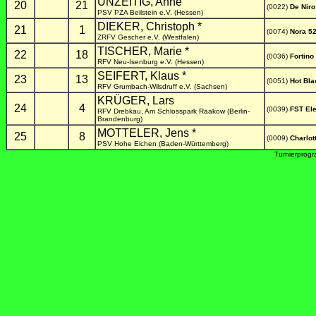
UNZEITIG, Anne
20
21
(0022)
De Niro
PSV PZA Beilstein e.V. (Hessen)
DIEKER, Christoph *
21
1
(0074)
Nora 5
ZRFV Gescher e.V. (Westfalen)
TISCHER, Marie *
22
18
(0036)
Fortino
RFV Neu-Isenburg e.V. (Hessen)
SEIFERT, Klaus *
23
13
(0051)
Hot Bla
RFV Grumbach-Wilsdruff e.V. (Sachsen)
KRÜGER, Lars
24
4
(0039)
FST El
RFV Drebkau, Am Schlosspark Raakow (Berlin-
Brandenburg)
MOTTELER, Jens *
25
8
(0009)
Charlot
PSV Hohe Eichen (Baden-Württemberg)
Turnierprog