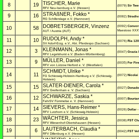
TISCHER, Marie
8
19
(0079)
Sir Twe
RFV Neu-Isenburg e.V. (Hessen)
STRAßNER, Fokko *
9
16
(0082)
Stradiv
RG Schillerslage e.V. (Hannover)
DOBRETSBERGER, Vinzenz
(0092)
Conver
10
58
Maestoso XXXV
AUT / Austria (AUT)
RUDOLPH, Andy *
11
10
(0076)
Ria 120
SV Adorf-Erzg. e.V., Abt. Pferdespo (Sachsen)
KLEINMANN, Jonas *
12
3
(0047)
Grazia 
RFV Legelshurst e.V. (Baden-Württemberg)
MÜLLER, Daniel *
13
9
(0035)
For Fir
RFV von Lützow Herford e. V. (Westfalen)
SCHMIDT, Ulrike *
14
11
(0072)
Nicolai
FG Schleswig-Holstein-Hamburg e.V. (Schleswig-
Holstein)
SLATER-DIENER, Carola *
15
15
(0027)
Donado
RFV Greifenhain e. V. (Sachsen)
SCHWARZE, Saskia *
16
12
(0007)
Bourta
FahrSV Fümmelse e. V. (Hannover)
SIEVERS, Hans-Reimer *
17
14
(0026)
Dollar -
RFV Lutzhorn e.V. (Schleswig-Holstein)
WÄCHTER, Jessica
18
23
(0038)
FST Ch
RFV Wiesenhof-Obertshausen (Hessen)
LAUTERBACH, Claudia *
19
6
(0042)
FST Vel
RFV Dillenburg e.V. (Hessen)