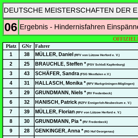
DEUTSCHE MEISTERSCHAFTEN DER E
06
Ergebnis - Hindernisfahren Einspänn
OFFIZIE
Platz
GNr
Fahrer
1
38
MÜLLER, Daniel
(RFV von Lützow Herford e. V.)
2
25
BRAUCHLE, Steffen *
(PSV Schloß Kapfenburg)
3
43
SCHÄFER, Sandra
(FSG Westfalen e.V.)
4
31
HALLASCH, Monika *
(RFV Markgröningen-Möglingen)
5
29
GRUNDMANN, Niels *
(RV Fredenbeck)
6
32
HANISCH, Patrick
(RZFV Ennigerloh-Neubeckum e. V.)
7
39
MÜLLER, Florian
(RFV von Lützow Herford e. V.)
8
30
GRUNDMANN, Pia *
(RV Fredenbeck)
9
28
GENKINGER, Anna *
(RG Hof Georgenau)