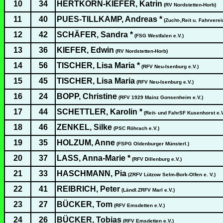
10
34
HERTKORN-KIEFER, Katrin
(RV Nordstetten-Horb)
11
40
PUES-TILLKAMP, Andreas *
(Zucht-,Reit u. Fahrverei
12
42
SCHÄFER, Sandra *
(FSG Westfalen e.V.)
13
36
KIEFER, Edwin
(RV Nordstetten-Horb)
14
56
TISCHER, Lisa Maria *
(RFV Neu-Isenburg e.V.)
15
45
TISCHER, Lisa Maria
(RFV Neu-Isenburg e.V.)
16
24
BOPP, Christine
(RFV 1929 Mainz Gonsenheim e.V.)
17
44
SCHETTLER, Karolin *
(Reit- und FahrSF Kusenhorst e.V
18
46
ZENKEL, Silke
(PSC Röhrach e.V.)
19
35
HOLZUM, Anne
(FSPG Oldenburger Münsterl.)
20
37
LASS, Anna-Marie *
(RFV Dillenburg e.V.)
21
33
HASCHMANN, Pia
(ZRFV Lützow Selm-Bork-Olfen e. V.)
22
41
REIBRICH, Peter
(Ländl.ZRFV Marl e.V.)
23
27
BÜCKER, Tom
(RFV Emsdetten e.V.)
24
26
BÜCKER, Tobias
(RFV Emsdetten e.V.)