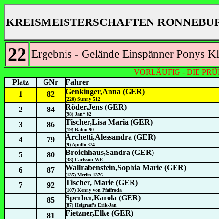
KREISMEISTERSCHAFTEN RONNEBUR
22
Ergebnis - Gelände Einspänner Ponys Kl
VORLÄUFIG - DIE PR
Platz
GNr
Fahrer
Genkinger,Anna (GER)
1
82
(220) Sunny 512
Röder,Jens (GER)
2
84
(98) Jan* 82
Tischer,Lisa Maria (GER)
3
86
(19) Balou 90
Archetti,Alessandra (GER)
4
79
(9) Apollo 874
Broichhaus,Sandra (GER)
5
80
(38) Carlsson WE
Wallrabenstein,Sophia Marie (GER)
6
87
(135) Merlin 1376
Tischer, Marie (GER)
7
92
(107) Kenny von Pfaffroda
Sperber,Karola (GER)
85
(87) Heigraaf's Erik-Jan
Fietzner,Elke (GER)
81