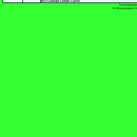
(82) Glaskopf Golden Grover
Turnierprog
In Kooperation