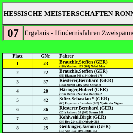
HESSISCHE MEISTERSCHAFTEN RONN
07
Ergebnis - Hindernisfahren Zweispänn
Platz
GNr
Fahrer
Brauchle,Steffen (GER)
1
23
(128) Manitou 133 (164) Nobel Man
Brauchle,Steffen (GER)
2
22
(56) Diamant 568 (144) Monti 176
Riesterer,Bernhard (GER)
3
37
(134) Merlin 1486 (207) Shitan 9
Häringer,Hubert (GER)
4
28
(133) Merlin 724 (145) Morioka 2
Stürz,Sebastian * (GER)
5
42
(68) Experience Swindale (147) Mystic des Vignes
Riesterer,Bernhard (GER)
6
36
(201) Salinero 20 (206) Saturn 241
Kohlweiß,Birgit (GER)
7
31
(34) Boy 214 (165) Nobody 318
Genkinger,Jasmin (GER)
8
25
(16) Axel 154 (119) Linda 133