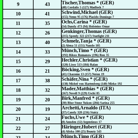
Tischer,Thomas * (GER)
9
43
(48) Cordalis 5 (127) Madlock 7
Schwind,Michael (GER)
10
41
(155) Nemo 95 (176) Placido Domingo 7
Ochs,Carina * (GER)
11
35
(54) Dandy 473 (94) Holsteins Omar
Genkinger,Thomas (GER)
12
26
(215) Speedy 322 (217) Starlight 211
Schmelz,Tanja * (GER)
13
40
(2) Alena 51 (151) Nando 105
Münch,Timo * (GER)
14
33
(192) Rikus Romanow (196) Ron 35
Hechler,Christian * (GER)
15
29
(120) Lissy 513 (184) Ralan
Böcking,Sven * (GER)
16
21
(41) Chacomo 13 (157) Neron 19
Schäfer,Nina * (GER)
17
38
(138) Michel von Hartenberg (140) Mirko 192
Mader,Matthias * (GER)
18
32
(167) Novell 9 (229) Uschi 85
Birk,Manfred * (GER)
19
20
(30) Blue Stone Yukon (204) Sarina 255
Archetti,Arnaldo (ITA)
20
19
(37) Candy 328 (216) Staicy
Fuchs,Uwe * (GER)
21
24
(8) Amsden (12) Argentinus 17
Häringer,Hubert (GER)
22
27
(4) Alisha 100 (25) Beauty 543
Münch,Timo (GER)
23
34