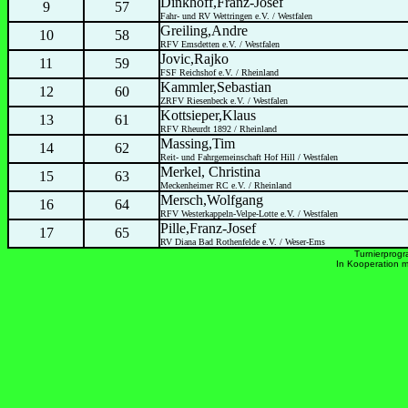
Dinkhoff,Franz-Josef
9
57
Fahr- und RV Wettringen e.V. / Westfalen
Greiling,Andre
10
58
RFV Emsdetten e.V. / Westfalen
Jovic,Rajko
11
59
FSF Reichshof e.V. / Rheinland
Kammler,Sebastian
12
60
ZRFV Riesenbeck e.V. / Westfalen
Kottsieper,Klaus
13
61
RFV Rheurdt 1892 / Rheinland
Massing,Tim
14
62
Reit- und Fahrgemeinschaft Hof Hill / Westfalen
Merkel, Christina
15
63
Meckenheimer RC e.V. / Rheinland
Mersch,Wolfgang
16
64
RFV Westerkappeln-Velpe-Lotte e.V. / Westfalen
Pille,Franz-Josef
17
65
RV Diana Bad Rothenfelde e.V. / Weser-Ems
Turnierprog
In Kooperation