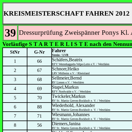
KREISMEISTERSCHAFT FAHREN 2012
39
Dressurprüfung Zweispänner Ponys Kl.
Vorläufige S T A R T E R L I S T E nach den Nennu
Fahrer
StNr
G-Nr
Verein / LVB
Schäfers,Beatrix
1
66
RFV Westerkappeln-Velpe-Lotte e.V. / Westfalen
Schnorr,Heiko
2
67
LRV Mülheim e.V. / Rheinland
Sellmeier,Bernd
3
68
RV Lienen e.V. / Westfalen
Stapel,Markus
4
69
RFV Nordwalde e.V. / Westfalen
Twickeler,Markus
5
70
RV St. Martin Greven-Bockholt e. V. / Westfalen
Wiederhold, Alexander
6
88
RV St. Martin Greven-Bockholt e. V. / Westfalen
Wiesmann,Johannes
7
71
RV St. Martin Greven-Bockholt e. V. / Westfalen
Diemers,Janina
8
56
RV St. Martin Greven-Bockholt e. V. / Westfalen