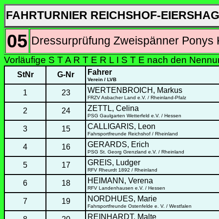
FAHRTURNIER REICHSHOF-EIERSHA
05
Dressurprüfung Zweispänner Ponys 
Vorläufige S T A R T E R L I S T E nach den Nenn
Fahrer
StNr
G-Nr
Verein / LVB
WERTENBROICH, Markus
1
23
FRZV Asbacher Land e.V. / Rheinland-Pfalz
ZETTL, Celina
2
24
PSG Gaulgarten Wetterfeld e.V. / Hessen
CALLIGARIS, Leon
3
15
Fahrsportfreunde Reichshof / Rheinland
GERARDS, Erich
4
16
PSG St. Georg Grenzland e.V. / Rheinland
GREIS, Ludger
5
17
RFV Rheurdt 1892 / Rheinland
HEIMANN, Verena
6
18
RFV Landenhausen e.V. / Hessen
NORDHUES, Marie
7
19
Fahrsportfreunde Ostenfelde e. V. / Westfalen
REINHARDT, Malte