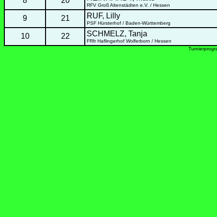
8
20
RFV Groß Altenstädten e.V. / Hessen
RUF, Lilly
9
21
PSF Hürsterhof / Baden-Württemberg
SCHMELZ, Tanja
10
22
FRfr Haflingerhof Wolferborn / Hessen
Turnierprog