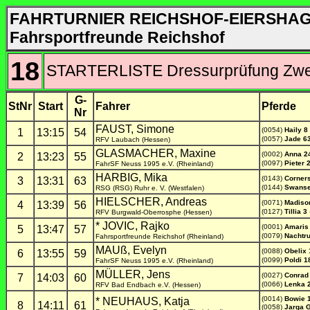
FAHRTURNIER REICHSHOF-EIERSHA
Fahrsportfreunde Reichshof
18
STARTERLISTE Dressurprüfung Zwei
G-
StNr
Start
Fahrer
Pferde
Nr
FAUST, Simone
(0054)
Haily 8
1
13:15
54
(0057)
Jade 6
RFV Laubach (Hessen)
GLASMACHER, Maxine
(0002)
Anna 2
2
13:23
55
(0097)
Pieter 
FahrSF Neuss 1995 e.V. (Rheinland)
HARBIG, Mika
(0143)
Corner
3
13:31
63
(0144)
Swanse
RSG (RSG) Ruhr e. V. (Westfalen)
HIELSCHER, Andreas
(0071)
Madiso
4
13:39
56
(0127)
Tillia 3
RFV Burgwald-Oberrosphe (Hessen)
* JOVIC, Rajko
(0001)
Amaris
5
13:47
57
(0079)
Nachtr
Fahrsportfreunde Reichshof (Rheinland)
MAUß, Evelyn
(0088)
Obelix
6
13:55
59
(0099)
Poldi 1
FahrSF Neuss 1995 e.V. (Rheinland)
MÜLLER, Jens
(0027)
Conrad
7
14:03
60
(0066)
Lenka 
RFV Bad Endbach e.V. (Hessen)
(0014)
Bowie 
* NEUHAUS, Katja
8
14:11
61
(0058)
Jarga G