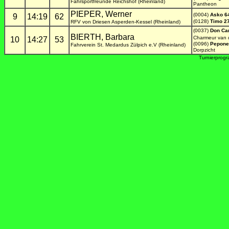
Fahrsportfreunde Reichshof (Rheinland)
Pantheon
PIEPER, Werner
(0004)
Asko 6
9
14:19
62
(0128)
Timo 2
RFV von Driesen Asperden-Kessel (Rheinland)
(0037)
Don Ca
BIERTH, Barbara
Charmeur van 
10
14:27
53
(0096)
Pepone
Fahrverein St. Medardus Zülpich e.V (Rheinland)
Dorpzicht
Turnierprog