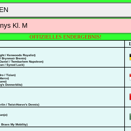
EN
nys Kl. M
OFFIZIELLES ENDERGEBNIS!
ight / Kenwoods Royalist)
/ Brynmair Brenin)
n Daniel / Twmbarlwm Napoleon)
wan / Synod Luck)
ro / Tizian)
 Marco)
gano)
g's Donnerblitz)
rlin / Twist-Hoeve's Dennis)
Banjo)
e Braes My Mobility)