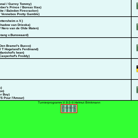
ional / Gurrey Tommy)
mber's Prince / Boreas Ilias)
ite / Baledon Firecracker)
t / Vennebos Pretty Gamble)
ttersheim e.V.)
/ Shadow van Drieoka)
 / Nero van de Olde Maten)
ustang v.Bunswaard)
/ Den Bramel's Bucco)
 / T Hogeland's Ferdinand)
 Manishof's Iwan)
 Casperhof's Freddy)
k)
on)
er Boy)
 FS Pour l'Amour)
Turnierprogramm V 9.0 © Helmut Brinkmann