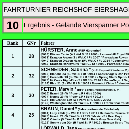
FAHRTURNIER REICHSHOF-EIERSHAG
10
Ergebnis - Gelände Vierspänner Po
Rank
GNr
Fahrer
HÜRSTER, Anne
(PSF Hürsterhof)
(0008) Bästes Cento (W / Wel.B / F / 2009 / Lemonshill Royal Fl
1
28
(0038) Dragoon Arwen (S / Wel.C / F / 2007 / Parvadean Rowan 
(0040) Dragoon Dragon Heart (W / Wel.C / F / 2014 / Cefnmely
(0042) Dragoon-Roheryn (W / Wel.C / Df / 2008 / Parvadean Ro
SCHNEIDER, Sabrina *
(VzFdFsp mit Pferden e.V.)
(0012) Blanche 24 (S / Wel.B / Df / 2014 / Coelenhage's Don Ped
2
32
(0018) Carabella 13 (S / Wel.B / B / 2012 / Spring Star's Spirit /
(0073) McCools Night-Fire (S / DR / B / 2016 / Monte-Negro / Na
(0108) Rixa 21 (S / Wel.B / B / 2008 / Rosenhof Chico / Calenber
PETER, Marvin *
(RFV Schloß Wittgenstein e. V.)
(0015) Brauni 29 (W / Pony o.R / Hlb / 2000)
3
30
(0074) Menno 20 (W / Pony o.R / Schi / 2016)
(0107) Rio Grande 129 (W / Pony o.R / Schi / 2006)
(0136) Washington 155 (W / Wel.B / F / 2006 / Frankenhoeh's Me
BRAUN, Daniel *
(Fahrsportfreunde Reichshof)
(0064) Lady 2356 (S / Wel.B / Schi / 2011 / Reitland's Ramiro / 
4
25
(0076) Mondo 21 (W / Wel.B / / 2013 / Mexico-S / Best Boy)
(0089) Ofeelia (S / Wel.B / F / 2013 / Rock Grey New York)
(0122) Sunny vom Dün (H / Wel.B / F / 2015 / Breeton Scar / Th
LÖRWALD, Jana
(RFV Hardter Wald)