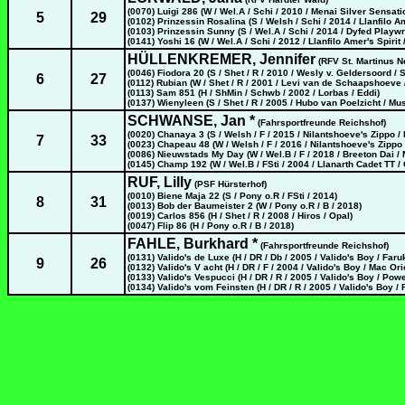
(0070) Luigi 286 (W / Wel.A / Schi / 2010 / Menai Silver Sensat
5
29
(0102) Prinzessin Rosalina (S / Welsh / Schi / 2014 / Llanfilo A
(0103) Prinzessin Sunny (S / Wel.A / Schi / 2014 / Dyfed Playwr
(0141) Yoshi 16 (W / Wel.A / Schi / 2012 / Llanfilo Amer's Spiri
HÜLLENKREMER, Jennifer
(RFV St. Martinus Ne
(0046) Fiodora 20 (S / Shet / R / 2010 / Wesly v. Geldersoord 
6
27
(0112) Rubian (W / Shet / R / 2001 / Levi van de Schaapshoeve
(0113) Sam 851 (H / ShMin / Schwb / 2002 / Lorbas / Eddi)
(0137) Wienyleen (S / Shet / R / 2005 / Hubo van Poelzicht / M
SCHWANSE, Jan *
(Fahrsportfreunde Reichshof)
(0020) Chanaya 3 (S / Welsh / F / 2015 / Nilantshoeve's Zippo 
7
33
(0023) Chapeau 48 (W / Welsh / F / 2016 / Nilantshoeve's Zippo
(0086) Nieuwstads My Day (W / Wel.B / F / 2018 / Breeton Dai /
(0145) Champ 192 (W / Wel.B / FSti / 2004 / Llanarth Cadet TT /
RUF, Lilly
(PSF Hürsterhof)
(0010) Biene Maja 22 (S / Pony o.R / FSti / 2014)
8
31
(0013) Bob der Baumeister 2 (W / Pony o.R / B / 2018)
(0019) Carlos 856 (H / Shet / R / 2008 / Hiros / Opal)
(0047) Flip 86 (H / Pony o.R / B / 2018)
FAHLE, Burkhard *
(Fahrsportfreunde Reichshof)
(0131) Valido's de Luxe (H / DR / Db / 2005 / Valido's Boy / Faru
9
26
(0132) Valido's V acht (H / DR / F / 2004 / Valido's Boy / Mac Ori
(0133) Valido's Vespucci (H / DR / R / 2005 / Valido's Boy / Pow
(0134) Valido's vom Feinsten (H / DR / R / 2005 / Valido's Boy /