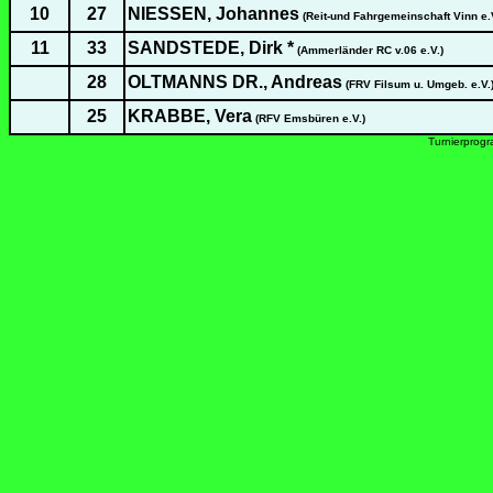
10
27
NIESSEN, Johannes
(Reit-und Fahrgemeinschaft Vinn e.V
11
33
SANDSTEDE, Dirk *
(Ammerländer RC v.06 e.V.)
28
OLTMANNS DR., Andreas
(FRV Filsum u. Umgeb. e.V.
25
KRABBE, Vera
(RFV Emsbüren e.V.)
Turnierprog