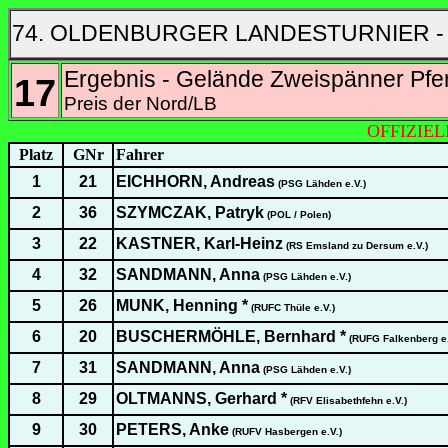
74. OLDENBURGER LANDESTURNIER -
Ergebnis - Gelände Zweispänner Pfer
17
Preis der Nord/LB
OFFIZIE
Platz
GNr
Fahrer
1
21
EICHHORN, Andreas
(PSG Lähden e.V.)
2
36
SZYMCZAK, Patryk
(POL / Polen)
3
22
KASTNER, Karl-Heinz
(RS Emsland zu Dersum e.V.)
4
32
SANDMANN, Anna
(PSG Lähden e.V.)
5
26
MUNK, Henning *
(RUFC Thüle e.V.)
6
20
BUSCHERMÖHLE, Bernhard *
(RUFG Falkenberg e.
7
31
SANDMANN, Anna
(PSG Lähden e.V.)
8
29
OLTMANNS, Gerhard *
(RFV Elisabethfehn e.V.)
9
30
PETERS, Anke
(RUFV Hasbergen e.V.)