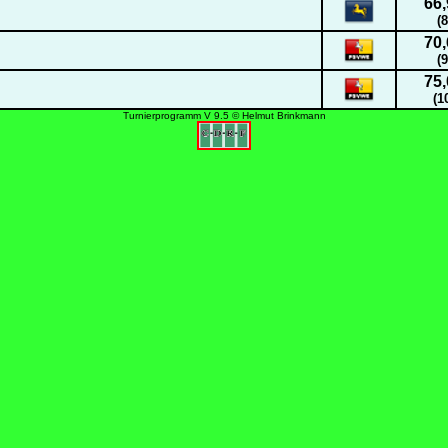
66,
(8
70,
(9
75,
(1
Turnierprogramm V 9.5 © Helmut Brinkmann