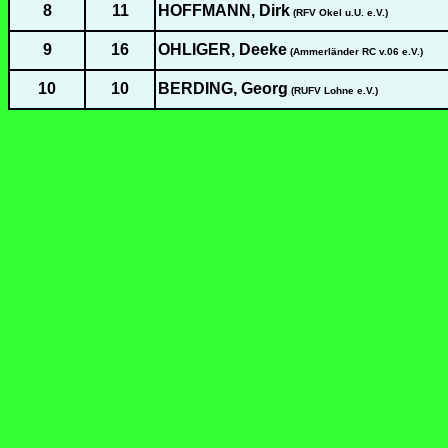
8
11
HOFFMANN, Dirk
(RFV Okel u.U. e.V.)
9
16
OHLIGER, Deeke
(Ammerländer RC v.06 e.V.)
10
10
BERDING, Georg
(RUFV Lohne e.V.)