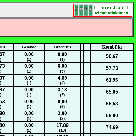
KombPkt
sur
Gelände
Hindernis
67
0,00
0,00
50,67
)
(1)
(1)
73
0,00
6,00
57,73
)
(1)
(5)
07
0,00
4,89
61,96
)
(1)
(4)
87
0,00
3,18
65,05
)
(1)
(3)
53
0,00
9,00
65,53
)
(1)
(6)
80
0,00
3,00
69,80
)
(1)
(2)
80
0,00
17,89
74,69
)
(1)
(10)