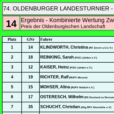
74. OLDENBURGER LANDESTURNIER -
Ergebnis - Kombinierte Wertung Zw
14
Preis der Oldenburgischen Landschaft
Platz
GNr
Fahrer
1
14
KLINDWORTH, Christina
(RV Zeven u.U.e.V.)
2
18
REINKING, Sarah
(PSG Lähden e.V.)
3
12
KAISER, Heinz
(PSG Lähden e.V.)
4
19
RICHTER, Ralf
(RUFV Merzen)
5
15
MOHSER, Alina
(RUFV Holdorf e.V.)
6
17
OSTERESCH, Wilhelm
(RS Emsland zu Dersum 
7
35
SCHUCHT, Christian
(Allg.RFV Ahrenlohe e.V)