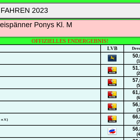
 FAHREN 2023
eispänner Ponys Kl. M
OFFIZIELLES ENDERGEBNIS!
LVB
Dres
50,
(1
51,
(2
57,
(5
61,
(6
56,
(3
66,
e.V.)
(7
56,
(4