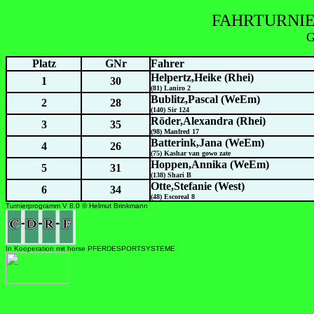
FAHRTURNIE
G
Platz
GNr
Fahrer
Helpertz,Heike (Rhei)
1
30
(81) Laniro 2
Bublitz,Pascal (WeEm)
2
28
(140) Sir 124
Röder,Alexandra (Rhei)
3
35
(98) Manfred 17
Batterink,Jana (WeEm)
4
26
(75) Kashar van gowo zate
Hoppen,Annika (WeEm)
5
31
(138) Shari B
Otte,Stefanie (West)
6
34
(48) Escoreal 8
Turnierprogramm V 8.0 © Helmut Brinkmann
In Kooperation mit horse PFERDESPORTSYSTEME