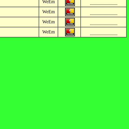
WeEm
........................
WeEm
........................
WeEm
........................
WeEm
........................