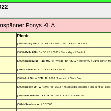
022
nspänner Ponys Kl. A
Pferde
(0014)
Daisy 1003
- S / DR / B / 2013 / Top Dubidu / Gandalf
(0008)
Bella 828
- S / DR / R / 2005 / Black Magic / Bordo I
(0020)
Düneburgs Tiger WE
- H / Wel.B / Hlf / 2017 / Trevor WE / Bünteeichen-Mi
(0034)
Jennie 9
- S / Pony o.R / B / 2009
(0049)
Lui 86
- W / DR / R / 2008 / Laudatio / Black Boy
(0038)
Kenny 60
- W / NWR / B / 2015 / Ysselvliedts Irresistile / Meedenblik Fabris
(0018)
Dreamer 67
- S / DR / F / 2018 / Laudatio / Nevado
(0074)
Samiko
- W / / F / 2000