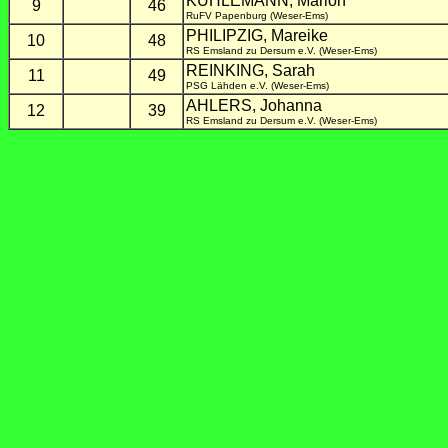
KUHLEMANN, Marion
9
46
RuFV Papenburg (Weser-Ems)
PHILIPZIG, Mareike
10
48
RS Emsland zu Dersum e.V. (Weser-Ems)
REINKING, Sarah
11
49
PSG Lähden e.V. (Weser-Ems)
AHLERS, Johanna
12
39
RS Emsland zu Dersum e.V. (Weser-Ems)