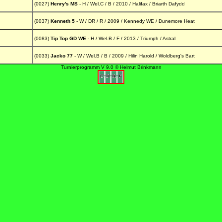
(0027)
Henry's MS
- H / Wel.C / B / 2010 / Halifax / Briarth Dafydd
(0037)
Kenneth 5
- W / DR / R / 2009 / Kennedy WE / Dunemore Heat
(0083)
Tip Top GD WE
- H / Wel.B / F / 2013 / Triumph / Astral
(0033)
Jacko 77
- W / Wel.B / B / 2009 / Hilin Harold / Woldberg's Bart
Turnierprogramm V 9.0 © Helmut Brinkmann