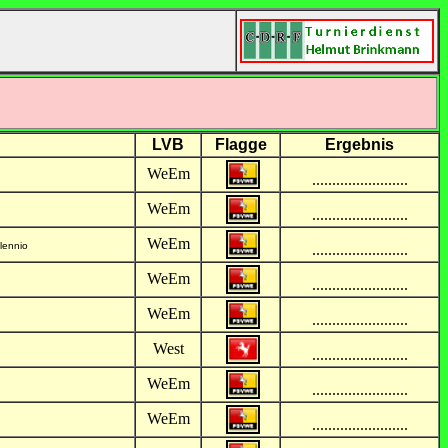
LVB
Flagge
Ergebnis
WeEm
........................
WeEm
........................
WeEm
llennio
........................
WeEm
........................
WeEm
........................
West
........................
WeEm
........................
WeEm
........................