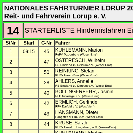
NATIONALES FAHRTURNIER LORUP 2
Reit- und Fahrverein Lorup e. V.
14
STARTERLISTE Hindernisfahren Ei
StNr
Start
G-Nr
Fahrer
KUHLEMANN, Marion
1
09:15
45
RuFV Papenburg (Weser-Ems)
OSTERESCH, Wilhelm
2
47
RS Emsland zu Dersum e.V. (Weser-Ems)
REINKING, Stefan
3
50
RUFV Haren-Ems (Weser-Ems)
AHLERS, Annelie
4
38
RS Emsland zu Dersum e.V. (Weser-Ems)
BOLLINGERFEHR, Jasmin
5
40
RFC Moorlage e.V. (Weser-Ems)
ERMLICH, Gerlinde
6
42
RFV Darfeld e.V. (Westfalen)
HANSMANN, Dieter
7
43
Hoogsteder FRG e.V. (Weser-Ems)
KRUSE, Sarah
8
44
RUFV Hesel u. Umgebung e.V. (Weser-Ems)