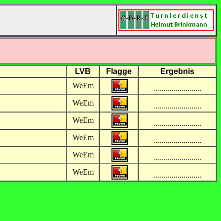
LVB
Flagge
Ergebnis
WeEm
........................
WeEm
........................
WeEm
........................
WeEm
........................
WeEm
........................
WeEm
........................