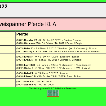
022
ispänner Pferde Kl. A
Pferde
(0072)
Rusalka 27
- S / Schles / B / 2011 / Basior / Evento
(0090)
Wanessa 260
- S / Schles / B / 2011 / Basior / Begis
(0005)
Babe 43
- S / PiHu / F / 2010 / Sambero (ex: P Victorrino) / Albano
(0007)
Beauty 612
- S / PiHu / F / 2009 / Sambero (ex: P Victorrino) / Albano
(0023)
Elves P
- W / STSW / R / 2009 / Excellent / Egner
(0024)
Enno. N
- H / STSW / R / 2018 / Espresso / Lombard
(0048)
Lucy 808
- S / Hann / B / 2015 / Falkenstern II / Landsieger I
(0092)
Winka 9
- S / Hann / Db / 2010 / Falkenstern II / Westerland
(0006)
Babel 5
- W / Schles / F / 2017 / Arsenal
(0046)
Libero 134
- W / Schles / Schi / 2015 / Brek / Bohun
(0001)
Alex 644
- W / / B / 2009
(0004)
Askan 671
- W / / B / 2008
Turnierprogramm V 9.0 © Helmut Brinkmann