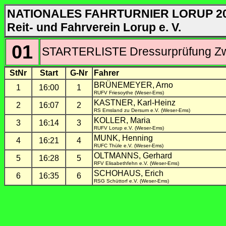
NATIONALES FAHRTURNIER LORUP 2
Reit- und Fahrverein Lorup e. V.
01
STARTERLISTE Dressurprüfung Zwe
StNr
Start
G-Nr
Fahrer
BRÜNEMEYER, Arno
1
16:00
1
RUFV Friesoythe (Weser-Ems)
KASTNER, Karl-Heinz
2
16:07
2
RS Emsland zu Dersum e.V. (Weser-Ems)
KOLLER, Maria
3
16:14
3
RUFV Lorup e.V. (Weser-Ems)
MUNK, Henning
4
16:21
4
RUFC Thüle e.V. (Weser-Ems)
OLTMANNS, Gerhard
5
16:28
5
RFV Elisabethfehn e.V. (Weser-Ems)
SCHOHAUS, Erich
6
16:35
6
RSG Schüttorf e.V. (Weser-Ems)