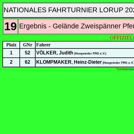
NATIONALES FAHRTURNIER LORUP 20
19
Ergebnis - Gelände Zweispänner Pfe
OFFIZIE
Platz
GNr
Fahrer
1
52
VÖLKER, Judith
(Hoogsteder FRG e.V.)
2
62
KLOMPMAKER, Heinz-Dieter
(Hoogsteder FRG e.V.
Turnierprog