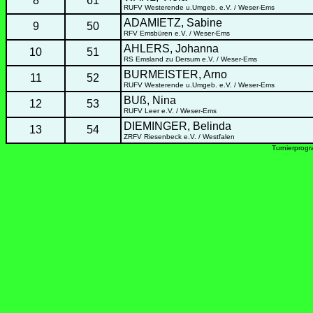
8
61
RUFV Westerende u.Umgeb. e.V. / Weser-Ems
ADAMIETZ, Sabine
9
50
RFV Emsbüren e.V. / Weser-Ems
AHLERS, Johanna
10
51
RS Emsland zu Dersum e.V. / Weser-Ems
BURMEISTER, Arno
11
52
RUFV Westerende u.Umgeb. e.V. / Weser-Ems
BUß, Nina
12
53
RUFV Leer e.V. / Weser-Ems
DIEMINGER, Belinda
13
54
ZRFV Riesenbeck e.V. / Westfalen
Turnierprog