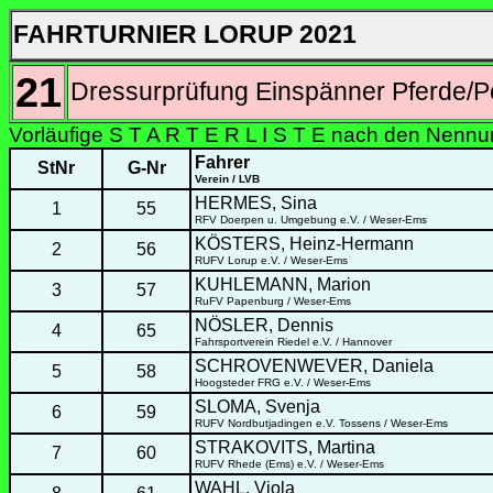
FAHRTURNIER LORUP 2021
21
Dressurprüfung Einspänner Pferde/P
Vorläufige S T A R T E R L I S T E nach den Nenn
Fahrer
StNr
G-Nr
Verein / LVB
HERMES, Sina
1
55
RFV Doerpen u. Umgebung e.V. / Weser-Ems
KÖSTERS, Heinz-Hermann
2
56
RUFV Lorup e.V. / Weser-Ems
KUHLEMANN, Marion
3
57
RuFV Papenburg / Weser-Ems
NÖSLER, Dennis
4
65
Fahrsportverein Riedel e.V. / Hannover
SCHROVENWEVER, Daniela
5
58
Hoogsteder FRG e.V. / Weser-Ems
SLOMA, Svenja
6
59
RUFV Nordbutjadingen e.V. Tossens / Weser-Ems
STRAKOVITS, Martina
7
60
RUFV Rhede (Ems) e.V. / Weser-Ems
WAHL, Viola