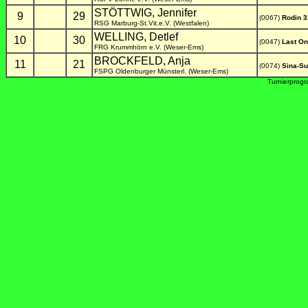
STÖTTWIG, Jennifer
9
29
(0067)
Rodin 3
RSG Marburg-St.Vit.e.V. (Westfalen)
WELLING, Detlef
10
30
(0047)
Last On
FRG Krummhörn e.V. (Weser-Ems)
BROCKFELD, Anja
11
21
(0074)
Sina-S
FSPG Oldenburger Münsterl. (Weser-Ems)
Turnierprog