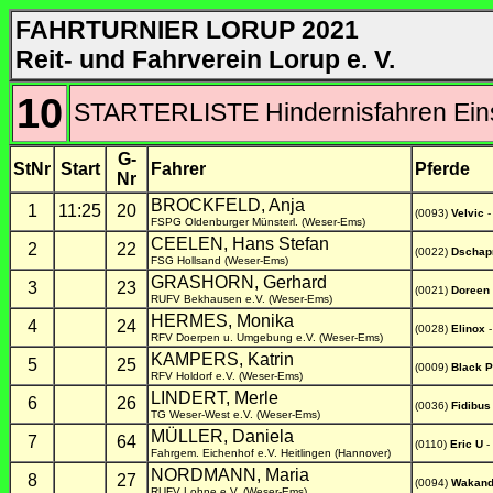
FAHRTURNIER LORUP 2021
Reit- und Fahrverein Lorup e. V.
10
STARTERLISTE Hindernisfahren Eins
G-
StNr
Start
Fahrer
Pferde
Nr
BROCKFELD, Anja
1
11:25
20
(0093)
Velvic
-
FSPG Oldenburger Münsterl. (Weser-Ems)
CEELEN, Hans Stefan
2
22
(0022)
Dscha
FSG Hollsand (Weser-Ems)
GRASHORN, Gerhard
3
23
(0021)
Doreen
RUFV Bekhausen e.V. (Weser-Ems)
HERMES, Monika
4
24
(0028)
Elinox
-
RFV Doerpen u. Umgebung e.V. (Weser-Ems)
KAMPERS, Katrin
5
25
(0009)
Black P
RFV Holdorf e.V. (Weser-Ems)
LINDERT, Merle
6
26
(0036)
Fidibus
TG Weser-West e.V. (Weser-Ems)
MÜLLER, Daniela
7
64
(0110)
Eric U
-
Fahrgem. Eichenhof e.V. Heitlingen (Hannover)
NORDMANN, Maria
8
27
(0094)
Wakand
RUFV Lohne e.V. (Weser-Ems)