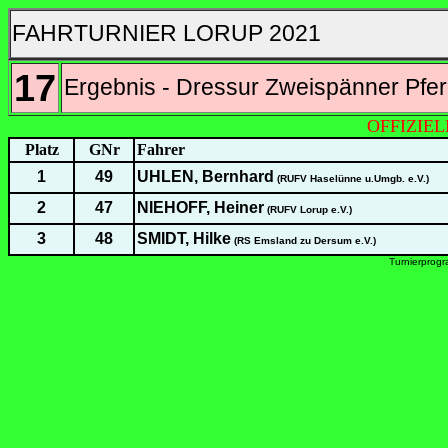
FAHRTURNIER LORUP 2021
17
Ergebnis - Dressur Zweispänner Pfer
OFFIZIE
Platz
GNr
Fahrer
1
49
UHLEN, Bernhard
(RUFV Haselünne u.Umgb. e.V.)
2
47
NIEHOFF, Heiner
(RUFV Lorup e.V.)
3
48
SMIDT, Hilke
(RS Emsland zu Dersum e.V.)
Turnierprog