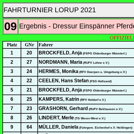
FAHRTURNIER LORUP 2021
09
Ergebnis - Dressur Einspänner Pferde
OFFIZIE
Platz
GNr
Fahrer
1
20
BROCKFELD, Anja
(FSPG Oldenburger Münsterl.)
2
27
NORDMANN, Maria
(RUFV Lohne e.V.)
3
24
HERMES, Monika
(RFV Doerpen u. Umgebung e.V.)
4
22
CEELEN, Hans Stefan
(FSG Hollsand)
5
21
BROCKFELD, Anja
(FSPG Oldenburger Münsterl.)
6
25
KAMPERS, Katrin
(RFV Holdorf e.V.)
7
23
GRASHORN, Gerhard
(RUFV Bekhausen e.V.)
8
26
LINDERT, Merle
(TG Weser-West e.V.)
9
64
MÜLLER, Daniela
(Fahrgem. Eichenhof e.V. Heitlingen)