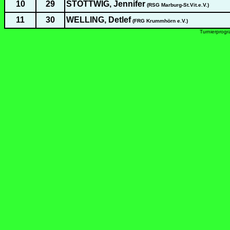
10
29
STÖTTWIG, Jennifer
(RSG Marburg-St.Vit.e.V.)
11
30
WELLING, Detlef
(FRG Krummhörn e.V.)
Turnierprog