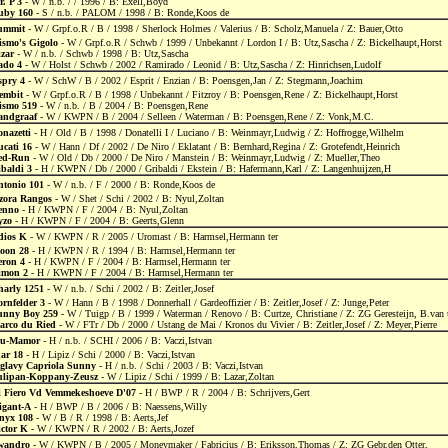
. P 3
- W / n.b. / / 1996 / B: Exell,Boyd
uby 160
- S / n.b. / PALOM / 1998 / B: Ronde,Koos de
ummit
- W / Grpf.o.R / B / 1998 / Sherlock Holmes / Valerius / B: Scholz,Manuela / Z: Bauer,Otto
ismo's Gigolo
- W / Grpf.o.R / Schwb / 1999 / Unbekannt / Lordon I / B: Utz,Sascha / Z: Bickelhaupt,Horst
izar
- W / n.b. / Schwb / 1998 / B: Utz,Sascha
ado 4
- W / Holst / Schwb / 2002 / Ramirado / Leonid / B: Utz,Sascha / Z: Hinrichsen,Ludolf
spry 4
- W / SchW / B / 2002 / Esprit / Enzian / B: Poensgen,Jan / Z: Stegmann,Joachim
embit
- W / Grpf.o.R / B / 1998 / Unbekannt / Fitzroy / B: Poensgen,Rene / Z: Bickelhaupt,Horst
ismo 519
- W / n.b. / B / 2004 / B: Poensgen,Rene
andgraaf
- W / KWPN / B / 2004 / Selleen / Waterman / B: Poensgen,Rene / Z: Vonk,M.C.
nazetti
- H / Old / B / 1998 / Donatelli I / Luciano / B: Weinmayr,Ludwig / Z: Hoffrogge,Wilhelm
ucati 16
- W / Hann / Df / 2002 / De Niro / Eklatant / B: Bernhard,Regina / Z: Grotefendt,Heinrich
ed-Run
- W / Old / Db / 2000 / De Niro / Manstein / B: Weinmayr,Ludwig / Z: Mueller,Theo
ibaldi 3
- H / KWPN / Db / 2000 / Gribaldi / Ekstein / B: Hafermann,Karl / Z: Langenhuijzen,H
ntonio 101
- W / n.b. / F / 2000 / B: Ronde,Koos de
zora Rangos
- W / Shet / Schi / 2002 / B: Nyul,Zoltan
enno
- H / KWPN / F / 2004 / B: Nyul,Zoltan
yzo
- H / KWPN / F / 2004 / B: Geerts,Glenn
dios K
- W / KWPN / R / 2005 / Uromast / B: Harmsel,Hermann ter
oon 28
- H / KWPN / R / 1994 / B: Harmsel,Hermann ter
eron 4
- H / KWPN / F / 2004 / B: Harmsel,Hermann ter
imon 2
- H / KWPN / F / 2004 / B: Harmsel,Hermann ter
harly 1251
- W / n.b. / Schi / 2002 / B: Zeitler,Josef
rnfelder 3
- W / Hann / B / 1998 / Donnerhall / Gardeoffizier / B: Zeitler,Josef / Z: Junge,Peter
unny Boy 259
- W / Tuigp / B / 1999 / Waterman / Renovo / B: Curtze, Christiane / Z: ZG Geresteijn, B.van
arco du Ried
- W / FTr / Db / 2000 / Ustang de Mai / Kronos du Vivier / B: Zeitler,Josef / Z: Meyer,Pierre
iu-Mamor
- H / n.b. / SCHI / 2006 / B: Vaczi,Istvan
kar 18
- H / Lipiz / Schi / 2000 / B: Vaczi,Istvan
iglavy Capriola Sunny
- H / n.b. / Schi / 2003 / B: Vaczi,Istvan
ulipan-Koppany-Zeusz
- W / Lipiz / Schi / 1999 / B: Lazar,Zoltan
l Fiero Vd Vemmekeshoeve D'07
- H / BWP / R / 2004 / B: Schrijvers,Gert
igant-A
- H / BWP / B / 2006 / B: Naessens,Willy
nyx 108
- W / B / R / 1998 / B: Aerts,Jef
ictor K
- W / KWPN / R / 2002 / B: Aerts,Jozef
wandro
- W / KWPN / B / 2005 / Moneymaker / Fabricius / B: Eriksson,Thomas / Z: ZG Gebr.den Otter,