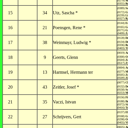
(0279)
Mr
(0355)
R
(0389)
S
15
34
Utz, Sascha *
(0172)
G
(0239)
L
(0327)
R
(0144)
E
16
21
Poensgen, Rene *
(0165)
G
(0171)
G
(0499)
Z
(0128)
Do
17
38
Weinmayr, Ludwig *
(0134)
D
(0336)
R
(0403)
T
(0019)
A
18
9
Geerts, Glenn
(0300)
O
(0504)
Z
(0517)
Z
(0004)
A
19
13
Harmsel, Hermann ter
(0277)
M
(0505)
Z
(0509)
Z
(0077)
C
20
43
Zeitler, Josef *
(0132)
Do
(0558)
S
(0253)
M
(0156)
F
21
35
Vaczi, Istvan
(0188)
I
(0372)
S
(0416)
T
(0137)
E
22
27
Schrijvers, Gert
(0168)
G
(0298)
O
(0455)
V
(0025)
A