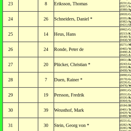
23
8
Eriksson, Thomas
(0231)
L
(0357)
S
(0380)
S
(0059)
C
24
26
Schneiders, Daniel *
(0335)
R
(0382)
S
(0421)
Ul
(0062)
Ca
25
14
Heus, Hans
(0213)
K
(0540)
Ta
(0458)
V
(0271)
M
26
24
Ronde, Peter de
(0465)
V
(0498)
Z
(0502)
Z
(0051)
B
27
20
Plücker, Christian *
(0243)
L
(0333)
R
(0430)
V
(0090)
C
28
7
Duen, Rainer *
(0170)
G
(0226)
L
(0476)
W
(0091)
C
29
19
Persson, Fredrik
(0551)
L
(0326)
R
(0364)
Sa
(0184)
H
30
39
Weusthof, Mark
(0401)
T
(0429)
V
(0490)
W
(0221)
L
31
30
Stein, Georg von *
(0282)
N
(0285)
N