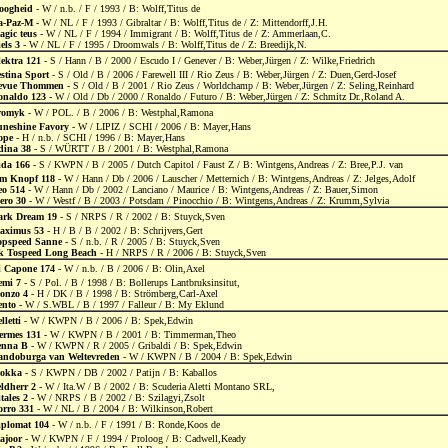
oogheid
- W / n.b. / F / 1993 / B: Wolff,Titus de
a-Paz-M
- W / NL / F / 1993 / Gibraltar / B: Wolff,Titus de / Z: Mittendorff,J.H.
agic teus
- W / NL / F / 1994 / Immigrant / B: Wolff,Titus de / Z: Ammerlaan,C.
els 3
- W / NL / F / 1995 / Droomwals / B: Wolff,Titus de / Z: Breedijk,N.
lektra 121
- S / Hann / B / 2000 / Escudo I / Genever / B: Weber,Jürgen / Z: Wilke,Friedrich
stina Sport
- S / Old / B / 2006 / Farewell III / Rio Zeus / B: Weber,Jürgen / Z: Duen,Gerd-Josef
evue Thommen
- S / Old / B / 2001 / Rio Zeus / Worldchamp / B: Weber,Jürgen / Z: Seling,Reinhard
onaldo 123
- W / Old / Db / 2000 / Ronaldo / Futuro / B: Weber,Jürgen / Z: Schmitz Dr.,Roland A.
romyk
- W / POL. / B / 2006 / B: Westphal,Ramona
uneshine Favory
- W / LIPIZ / SCHI / 2006 / B: Mayer,Hans
ope
- H / n.b. / SCHI / 1996 / B: Mayer,Hans
dina 38
- S / WÜRTT / B / 2001 / B: Westphal,Ramona
ida 166
- S / KWPN / B / 2005 / Dutch Capitol / Faust Z / B: Wintgens,Andreas / Z: Bree,P.J. van
im Knopf 118
- W / Hann / Db / 2006 / Lauscher / Metternich / B: Wintgens,Andreas / Z: Jelges,Adolf
eo 514
- W / Hann / Db / 2002 / Lanciano / Maurice / B: Wintgens,Andreas / Z: Bauer,Simon
ero 30
- W / Westf / B / 2003 / Potsdam / Pinocchio / B: Wintgens,Andreas / Z: Krumm,Sylvia
ark Dream 19
- S / NRPS / R / 2002 / B: Stuyck,Sven
aximus 53
- H / B / B / 2002 / B: Schrijvers,Gert
opspeed Sanne
- S / n.b. / R / 2005 / B: Stuyck,Sven
k Tospeed Long Beach
- H / NRPS / R / 2006 / B: Stuyck,Sven
l Capone 174
- W / n.b. / B / 2006 / B: Olin,Axel
emi 7
- S / Pol. / B / 1998 / B: Bollerups Lantbruksinsitut,
onzo 4
- H / DK / B / 1998 / B: Strömberg,Carl-Axel
ento
- W / S.WBL / B / 1997 / Falleur / B: My Eklund
lletti
- W / KWPN / B / 2006 / B: Spek,Edwin
ermes 131
- W / KWPN / B / 2001 / B: Timmerman,Theo
enna B
- W / KWPN / R / 2005 / Gribaldi / B: Spek,Edwin
andoburga van Weltevreden
- W / KWPN / B / 2004 / B: Spek,Edwin
okka
- S / KWPN / DB / 2002 / Patijn / B: Kaballos
ldherr 2
- W / Ita.W / B / 2002 / B: Scuderia Aletti Montano SRL,
tales 2
- W / NRPS / B / 2002 / B: Szilagyi,Zsolt
orro 331
- W / NL / B / 2004 / B: Wilkinson,Robert
iplomat 104
- W / n.b. / F / 1991 / B: Ronde,Koos de
ajoor
- W / KWPN / F / 1994 / Proloog / B: Cadwell,Keady