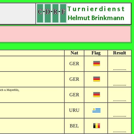
Nat
Flag
Result
GER
...........
GER
...........
ich u.Mayerföls,
GER
...........
URU
...........
BEL
...........