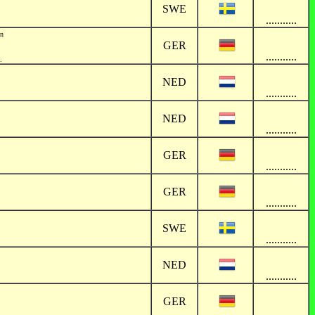
SWE
...........
nn
GER
...........
.
NED
...........
NED
...........
GER
...........
GER
...........
SWE
...........
NED
...........
GER
...........