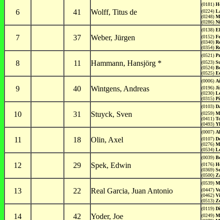
(0181)
H
6
41
Wolff, Titus de
(0224)
L
(0248)
M
(0286)
Ni
(0138)
E
7
37
Weber, Jürgen
(0152)
Fe
(0340)
R
(0354)
R
(0521)
P
8
11
Hammann, Hansjörg *
(0523)
S
(0524)
B
(0525)
E
(0006)
A
9
40
Wintgens, Andreas
(0196)
J
(0230)
L
(0315)
Pi
(0103)
D
10
31
Stuyck, Sven
(0259)
M
(0411)
T
(0493)
Y
(0007)
A
11
18
Olin, Axel
(0107)
D
(0276)
M
(0534)
L
(0039)
Be
12
29
Spek, Edwin
(0176)
H
(0369)
S
(0500)
Z
(0539)
M
13
22
Real Garcia, Juan Antonio
(0447)
Ve
(0462)
Vi
(0513)
Z
(0119)
D
14
42
Yoder, Joe
(0249)
M