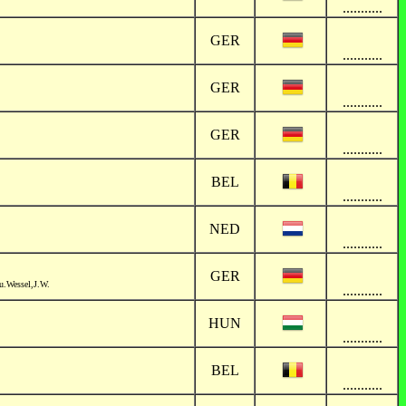
...........
GER
...........
GER
...........
GER
...........
BEL
...........
NED
...........
GER
 u.Wessel,J.W.
...........
HUN
...........
BEL
...........