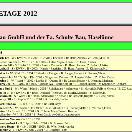
TAGE 2012
au GmbH und der Fa. Schulte-Bau, Haselünne
es
ash 128
- W / KWPN / B / 2001 / Gelviro / Edelman / B: Harm,Andrea / Z: Groot,M.C. de
uebec Sautreuil
- W / FTr / Db / 2004 / Orfeu Negro / Granit / B: Harm,Andrea
unrise 106
- S / Holst / B / 2002 / Lakai / Coriander / B: Harm,Andrea / Z: Lobach,Ulrike
anita 5
- S / KWPN / B / 2003 / Nando / Fabricius / B: Harm,Andrea / Z: Kluinwaar,M.J.
alon 2
- W / Old / B / 1994 / Calvador / Feingau / B: Langen,Hubert / Z: Reiners,Walter
aspari 44
- W / Dt.Sp. / Db / 2003 / Gingerino / Donator / B: Langen,Hubert / Z: Köber,Karina
exion 3
- W / Westf / / 2002 / Landor S / Quattro B / B: Langen,Hubert / Z: Henning,Marianne
arry Joe
- S / Hann / R / 1996 / Matcho AA / World Cup III / B: Langen,Hubert / Z: Kappmeier,Reinhard
apa-Nui 2
- W / Württ / Schwb / 2003 / Rohdiamant / Weltmeyer / B: Mayerföls,Felix u.Victoria / Z: ZG Rett
obijn 3
- H / KWPN / B / 1998 / Kolonel / Renovo / B: Müller,Cornelia / Z: Mostert,H.
hakira 88
- S / Württ / B / 2000 / Sterntänzer / Seladon / B: Brauchle,Brigitte / Z: Herre,Anton
unny 981
- S / Grpf.o.R / B / 2004 / B: Brauchle,Steffen
lack Shadow
- H / n.b. / B / 2004 / B: Exell,Boyd
minenz 22
- W / Sachs / Db / 1996 / Eklat / Akrolith / B: Plücker,Malte / Z: Weichold,Frank
nion 10
- S / n.b. / B / 2001 / B: Colman Mena,Ernesto Ramon
allander
- W / / B / 2003 / B: Real Garcia de Quiros,Juan Antonio
aestoso Monaco
- W / / B / 1999
estoso-Juci I
- H / Lipiz / Schi / 2001 / B: Brasseur,Felix
avory Rezgo
- H / n.b. / SCHI / 2000 / B: Wiel, Henk van der
akerno 2
- H / KWPN / Schi / 2004 / B: Brasseur,Felix