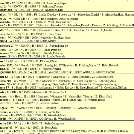
eon 584
- W / S.Wbl / Db / 2001 / B: Andersson,Kajsa
aco 2
- W / KWPN / B / 1999 / B: Eriksson,Thomas
peedy 260
- H / DK / Db / 1996 / B: Andreasen,Kim
abus
- W / DR / B / 1998 / FS Cocky Dundee / Posero ox / B: Schneiders,Daniel / Z: Alexander,Hans-Herma
ed 22
- W / Grpf.o.R / F / 1998 / B: Schneiders,Daniel u.Dennis
pirando
- W / Grpf.o.R / F / 1998 / B: Wiel,Henk van der
co 5
- H / KWPN / F / 2001 / Fabricius / Heineke / B: Schneiders,Daniel u.Dennis / Z: ZG Voogd,H.H.u.W.H
lle 37
- H / Rhld / Db / 2002 / Coriando / Rekord GL / B: Heus,J.W. / Z: Gliem Dr.,Günter
ismy de Ritz
- W / n.b. / B / 1998 / B: Heus,Hans
lent
- W / KWPN / DB / 2000 / Nourejev / B: Heus,Hans
ince 4
- W / n.b. / B / 2002 / B: Elders,Martin
onoloog 2
- W / KWPN / B / 1994 / B: Ronde,Peter de
oluto
- W / KWPN / R / 2002 / B: Ronde,Peter de
amoro
- W / KWPN / B / 2004 / B: Ronde,Peter de
astron 3
- W / KWPN / R / 2004 / B: Ronde,Peter de
oss 18
- W / n.b. / B / 1993 / B: Plücker,Walter
ucky 1372
- W / Meckl. / B / 2003 / Landgold / D'Olympic / B: Plücker,Malte / Z: Hahn,Roland
ascal 67
- W / n.b. / R / 1994 / B: Plücker,Regina
agabund 120
- W / STSW / B / 2003 / Valerius / Erbe / B: Plücker,Walter / Z: Stötzer,Joachim
ord 12
- W / Old / B / 2004 / Connection / Quattro B / B: Duen,Bernhard / Z: Claussen,Gerd
ismo 200
- W / Westf / B / 1997 / Glücksklee / Unbekannt / B: Duen,Rainer / Z: Rohlfing,Anja
arino 98
- W / Old / Db / 2002 / Looping / Sao Paulo / B: Duen,Rainer / Z: Brüggemann,Georg
erra 87
- S / Hann / B / 2003 / Wolkentanz I / Noble Roi xx / B: Duen,Bernhard / Z: Osterkamp,Niklaas
orfy
- H / DK / B / 1995 / Maraton / B: Olofsson,Bo J.
ennoc
- W / Holst / B / 1993 / Loutano / Winnetou / B: Hauschildt, Thomas / Z: Küst, Gerd
adazzo 3
- H / Rhld / B / 1999 / Ragazzo / Sultan / B: Flyinge AB, / Z: Wolters,Ruud
tir
- W / S.Wbl / B / 2002 / B: Persson,Fredrik
ugo 53
- W / KWPN / Schi / 1996 / Habsburg / Candyboy / B: Weusthof,Mark
exion
- W / n.b. / F / 2000 / B: Kramer,Jacob Jan
adirmo
- H / KWPN / Schi / 2002 / B: Weusthof,Mark
irdis
- W / KWPN / B / 2003 / OO Seven / B: Weusthof,Mark
ando 290
- W / n.b. / B / 2003 / B: Stein,Georg von
autilus 46
- W / n.b. / R / 1997 / B: Roth,Udo
ico-T
- W / KWPN / B / 1995 / Wouter / Renovo / B: Stein,Georg von / Z: ZG Tel,R.u.Geraedts,T.H.G.G.