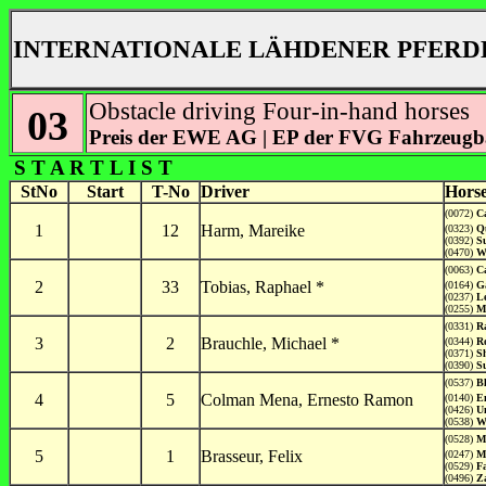
INTERNATIONALE LÄHDENER PFERDE
Obstacle driving Four-in-hand horses
03
Preis der EWE AG | EP der FVG Fahrzeugb
S T A R T L I S T
StNo
Start
T-No
Driver
Hors
(0072)
C
1
12
Harm, Mareike
(0323)
Q
(0392)
S
(0470)
W
(0063)
C
2
33
Tobias, Raphael *
(0164)
G
(0237)
L
(0255)
M
(0331)
R
3
2
Brauchle, Michael *
(0344)
R
(0371)
S
(0390)
S
(0537)
B
4
5
Colman Mena, Ernesto Ramon
(0140)
E
(0426)
U
(0538)
W
(0528)
M
5
1
Brasseur, Felix
(0247)
Ma
(0529)
F
(0496)
Z