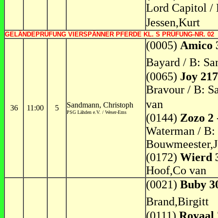
Lord Capitol /
Jessen,Kurt
GELÄNDEPRÜFUNG VIERSPÄNNER PFERDE KL. S PRÜFUNG-NR. 02
(0005)
Amico 
Bayard / B: S
(0065)
Joy 217
Bravour / B: S
van
Sandmann, Christoph
36
11:00
5
PSG Lähden e.V. / Weser-Ems
(0144)
Zozo 2
Waterman / B:
Bouwmeester,J
(0172)
Wierd 
Hoof,Co van
(0021)
Buby 3
Brand,Birgitt
(0111)
Royaal 