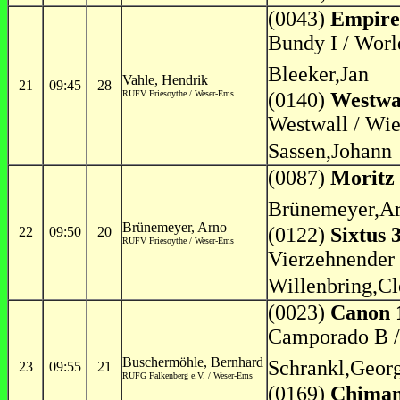
(0043)
Empire
Bundy I / World
Bleeker,Jan
Vahle, Hendrik
21
09:45
28
RUFV Friesoythe / Weser-Ems
(0140)
Westwa
Westwall / Wie
Sassen,Johann
(0087)
Moritz
Brünemeyer,A
Brünemeyer, Arno
(0122)
Sixtus 
22
09:50
20
RUFV Friesoythe / Weser-Ems
Vierzehnender 
Willenbring,Cl
(0023)
Canon 
Camporado B / 
Buschermöhle, Bernhard
Schrankl,Geor
23
09:55
21
RUFG Falkenberg e.V. / Weser-Ems
(0169)
Chiman