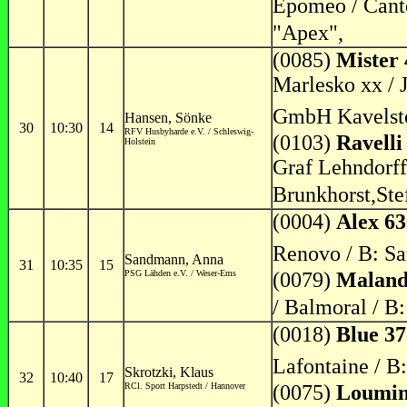
Epomeo / Cant
"Apex",
(0085)
Mister 
Marlesko xx / 
GmbH Kavelsto
Hansen, Sönke
30
10:30
14
RFV Husbyharde e.V. / Schleswig-
(0103)
Ravelli
Holstein
Graf Lehndorff
Brunkhorst,Ste
(0004)
Alex 63
Renovo / B: Sa
Sandmann, Anna
31
10:35
15
PSG Lähden e.V. / Weser-Ems
(0079)
Maland
/ Balmoral / B
(0018)
Blue 37
Lafontaine / B
Skrotzki, Klaus
32
10:40
17
RCl. Sport Harpstedt / Hannover
(0075)
Loumin