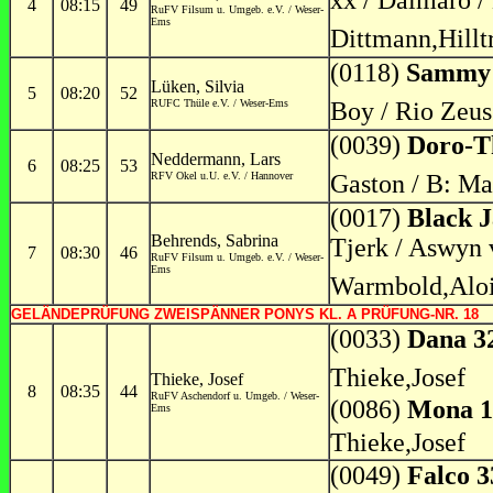
xx / Dalmaro /
4
08:15
49
RuFV Filsum u. Umgeb. e.V. / Weser-
Ems
Dittmann,Hillt
(0118)
Sammy
Lüken, Silvia
5
08:20
52
RUFC Thüle e.V. / Weser-Ems
Boy / Rio Zeus 
(0039)
Doro-T
Neddermann, Lars
6
08:25
53
RFV Okel u.U. e.V. / Hannover
Gaston / B: Ma
(0017)
Black J
Behrends, Sabrina
Tjerk / Aswyn v
7
08:30
46
RuFV Filsum u. Umgeb. e.V. / Weser-
Ems
Warmbold,Alo
GELÄNDEPRÜFUNG ZWEISPÄNNER PONYS KL. A PRÜFUNG-NR. 18
(0033)
Dana 3
Thieke,Josef
Thieke, Josef
8
08:35
44
RuFV Aschendorf u. Umgeb. / Weser-
(0086)
Mona 1
Ems
Thieke,Josef
(0049)
Falco 3