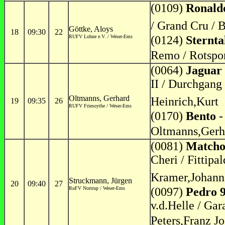
(0109)
Ronald
/ Grand Cru / B
Göttke, Aloys
18
09:30
22
RUFV Lohne e.V. / Weser-Ems
(0124)
Sternta
Remo / Rotspon
(0064)
Jaguar
II / Durchgang
Oltmanns, Gerhard
Heinrich,Kurt
19
09:35
26
RUFV Friesoythe / Weser-Ems
(0170)
Bento
-
Oltmanns,Gerh
(0081)
Matcho
Cheri / Fittipa
Kramer,Johann
Struckmann, Jürgen
20
09:40
27
RuFV Nortrup / Weser-Ems
(0097)
Pedro 
v.d.Helle / Ga
Peters,Franz Jo