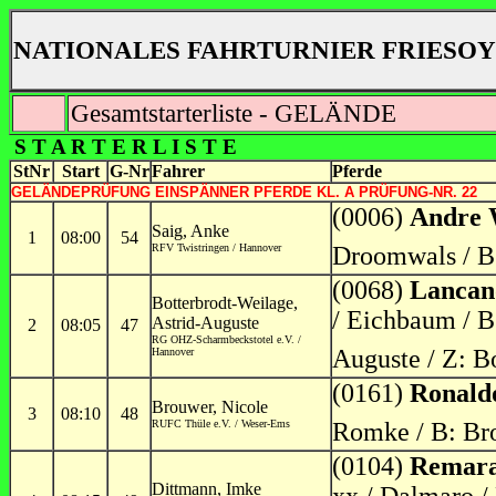
NATIONALES FAHRTURNIER FRIESOY
Gesamtstarterliste - GELÄNDE
S T A R T E R L I S T E
StNr
Start
G-Nr
Fahrer
Pferde
GELÄNDEPRÜFUNG EINSPÄNNER PFERDE KL. A PRÜFUNG-NR. 22
(0006)
Andre
Saig, Anke
1
08:00
54
RFV Twistringen / Hannover
Droomwals / B:
(0068)
Lancan
Botterbrodt-Weilage,
/ Eichbaum / B
Astrid-Auguste
2
08:05
47
RG OHZ-Scharmbeckstotel e.V. /
Auguste / Z: B
Hannover
(0161)
Ronald
Brouwer, Nicole
3
08:10
48
RUFC Thüle e.V. / Weser-Ems
Romke / B: Bro
(0104)
Remar
Dittmann, Imke