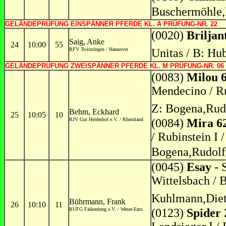
Buschermöhle,
GELÄNDEPRÜFUNG EINSPÄNNER PFERDE KL. A PRÜFUNG-NR. 22
(0020)
Briljan
Saig, Anke
24
10:00
55
RFV Twistringen / Hannover
Unitas / B: Hub
GELÄNDEPRÜFUNG ZWEISPÄNNER PFERDE KL. M PRÜFUNG-NR. 06
(0083)
Milou 
Mendecino / Ru
Z: Bogena,Rud
Behm, Eckhard
25
10:05
10
RJV Gut Heiderhof e.V. / Rheinland
(0084)
Mira 6
/ Rubinstein I 
Bogena,Rudolf
(0045)
Esay
- S
Wittelsbach / 
Kuhlmann,Diet
Bührmann, Frank
26
10:10
11
RUFG Falkenberg e.V. / Weser-Ems
(0123)
Spider 