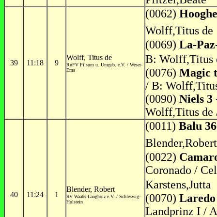
(0062)
Hooghe
Wolff,Titus de
(0069)
La-Pa
B: Wolff,Titus 
Wolff, Titus de
39
11:18
9
RuFV Filsum u. Umgeb. e.V. / Weser-
(0076)
Magic 
Ems
/ B: Wolff,Tit
(0090)
Niels 3
Wolff,Titus de 
(0011)
Balu 36
Blender,Robert
(0022)
Camaro
Coronado / Cell
Karstens,Jutta
Blender, Robert
40
11:24
1
(0070)
Laredo
RV Waabs-Langholz e.V. / Schleswig-
Holstein
Landprinz I / A