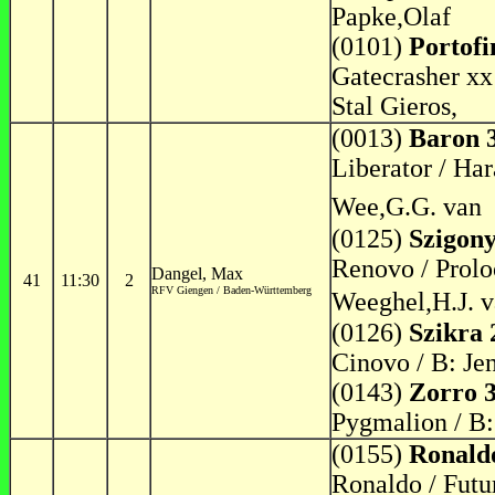
Papke,Olaf
(0101)
Portofi
Gatecrasher xx 
Stal Gieros,
(0013)
Baron 
Liberator / Har
Wee,G.G. van
(0125)
Szigony
Renovo / Prolo
Dangel, Max
41
11:30
2
RFV Giengen / Baden-Württemberg
Weeghel,H.J. 
(0126)
Szikra 
Cinovo / B: Je
(0143)
Zorro 
Pygmalion / B:
(0155)
Ronald
Ronaldo / Futu