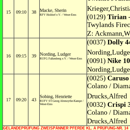
Krieger,Christ
Macke, Sherin
15
09:10
38
RFV Holdorf e.V. / Weser-Ems
(0129)
Tirian
-
Twylands Firec
Z: Ackmann,Wa
(0037)
Dolly 4
Nording,Ludge
Nording, Ludger
16
09:15
39
RUFG Falkenberg e.V. / Weser-Ems
(0091)
Nike 1
Nording,Ludge
(0025)
Caruso
Colano / Diama
Drucks,Alfred
Sobing, Henriette
17
09:20
43
RUFV ST.Georg Altenoythe-Kampe /
(0032)
Crispi 
Weser-Ems
Colano / Diama
Drucks,Alfred
GELÄNDEPRÜFUNG ZWEISPÄNNER PFERDE KL. A PRÜFUNG-NR. 14