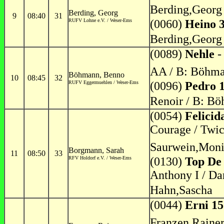
Berding,Georg
Berding, Georg
9
08:40
31
RUFV Lohne e.V. / Weser-Ems
(0060)
Heino 
Berding,Georg
(0089)
Nehle
-
AA / B: Böhma
Böhmann, Benno
10
08:45
32
RUFV Eggermuehlen / Weser-Ems
(0096)
Pedro 
Renoir / B: B
(0054)
Felici
Courage / Twic
Saurwein,Mon
Borgmann, Sarah
11
08:50
33
RFV Holdorf e.V. / Weser-Ems
(0130)
Top De
Anthony I / Da
Hahn,Sascha
(0044)
Erni 15
Franzen,Raine