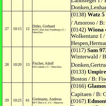
Landsieger I /
Donken,Lenha
(0138)
Watz 5
/ Amoroso / B:
Dirks, Gerhard
(0142)
Wiona 
27
10:15
12
RUFC Altes Amt Friedeburg e.V. /
Weser-Ems
Wolkentanz I /
Hespen,Herma
(0117)
Sam 97
Winterwald / B:
Fischer, Adolf
Donken,Gertru
28
10:20
13
PSG Lähden e.V. / Weser-Ems
(0133)
Umpire
Boston / B: Fi
(0166)
Glamou
Capitaen / B: 
Greimann, Andreas
(0167)
Edmont
29
10:25
61
RFV Okel u.U. e.V. / Hannover