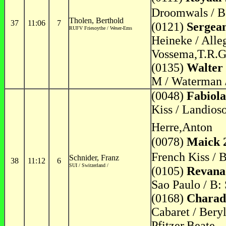
Droomwals / B:
Tholen, Berthold
37
11:06
7
(0121)
Sergea
RUFV Friesoythe / Weser-Ems
Heineke / Alleg
Vossema,T.R.G
(0135)
Walter
M / Waterman /
(0048)
Fabiol
Kiss / Landioso
Herre,Anton
(0078)
Maick 
French Kiss / 
Schnider, Franz
38
11:12
6
SUI / Switzerland /
(0105)
Revana
Sao Paulo / B: 
(0168)
Charad
Cabaret / Beryl
Pfitzer,Beate