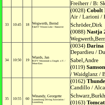
Freiherr / B: 
(0028)
Cobolt
Air / Larioni 
Wegwerth, Bernd
Schröder,Dirk
33
10:45
18
FahrSV Winsen-Luhe / Hannover
(0088)
Nastja 
Wegwerth,Ber
(0034)
Darina
Depardieu / Du
Wiards, Jan
Sabel,Andre
34
10:50
19
RUFV Westerende u.Umgeb. e.V. /
Weser-Ems
(0119)
Samson
/ Waidglanz / B
(0162)
Thunde
Candillo / Alca
Schwarz,Burkh
Winandy, Georgette
35
10:55
60
Luxembourg Driving Association /
(0163)
Tomcat
Luxemburg