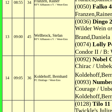
Franzen, Rainer
12
08:55
34
RFV Alfhausen e.V. / Weser-Ems
(0050)
Falko 
Franzen,Raine
(0036)
Dingo 
Wilder Wein ox
Wellbrock, Stefan
Brand,Daniela
13
09:00
45
RFV Alfhausen e.V. / Weser-Ems
(0074)
Lolly P
Condor II / B:
(0092)
Nobel G
Chirac / Unbek
Koldehoff,Ber
Koldehoff, Bernhard
14
09:05
36
PC Dinklage / Weser-Ems
(0093)
Number
Courage / Unbe
Koldehoff,Ber
(0128)
Tilo 11
Twickle's Juli