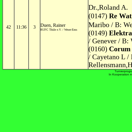
Dr.,Roland A.
(0147)
Re Wat
Maribo / B: We
Duen, Rainer
42
11:36
3
RUFC Thüle e.V. / Weser-Ems
(0149)
Elektra
/ Genever / B:
(0160)
Corum 
/ Cayetano L / 
Rellensmann,H
Turnierprog
In Kooperation