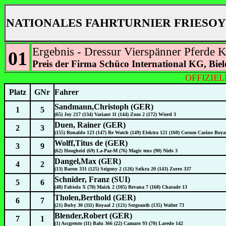
NATIONALES FAHRTURNIER FRIESOY
Ergebnis - Dressur Vierspänner Pferde K
01
Preis der Firma Schüco International KG, Biel
OFFIZIE
Platz
GNr
Fahrer
Sandmann,Christoph (GER)
1
5
(65) Joy 217 (134) Variant 11 (144) Zozo 2 (172) Wierd 3
Duen, Rainer (GER)
2
3
(155) Ronaldo 123 (147) Re Watch (149) Elektra 121 (160) Corum Casino Roya
Wolff,Titus de (GER)
3
9
(62) Hoogheid (69) La-Paz-M (76) Magic teus (90) Niels 3
Dangel,Max (GER)
4
2
(13) Baron 331 (125) Szigony 2 (126) Szikra 20 (143) Zorro 337
Schnider, Franz (SUI)
5
6
(48) Fabiola X (78) Maick 2 (105) Revana 7 (168) Charade 13
Tholen,Berthold (GER)
6
7
(21) Buby 30 (111) Royaal 2 (121) Sergeanth (135) Walter 73
Blender,Robert (GER)
7
1
(1) Accgrento (11) Balu 366 (22) Camaro 93 (70) Laredo 142