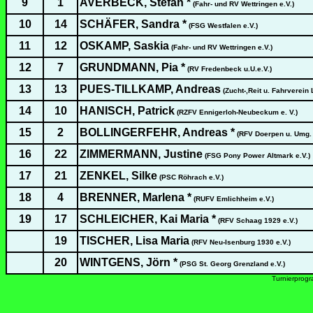
9
1
AVERBECK, Stefan *
(Fahr- und RV Wettringen e.V.)
10
14
SCHÄFER, Sandra *
(FSG Westfalen e.V.)
11
12
OSKAMP, Saskia
(Fahr- und RV Wettringen e.V.)
12
7
GRUNDMANN, Pia *
(RV Fredenbeck u.U.e.V.)
13
13
PUES-TILLKAMP, Andreas
(Zucht-,Reit u. Fahrverein 
14
10
HANISCH, Patrick
(RZFV Ennigerloh-Neubeckum e. V.)
15
2
BOLLINGERFEHR, Andreas *
(RFV Doerpen u. Umg. 
16
22
ZIMMERMANN, Justine
(FSG Pony Power Altmark e.V.)
17
21
ZENKEL, Silke
(PSC Röhrach e.V.)
18
4
BRENNER, Marlena *
(RUFV Emlichheim e.V.)
19
17
SCHLEICHER, Kai Maria *
(RFV Schaag 1929 e.V.)
19
TISCHER, Lisa Maria
(RFV Neu-Isenburg 1930 e.V.)
20
WINTGENS, Jörn *
(PSG St. Georg Grenzland e.V.)
Turnierprog