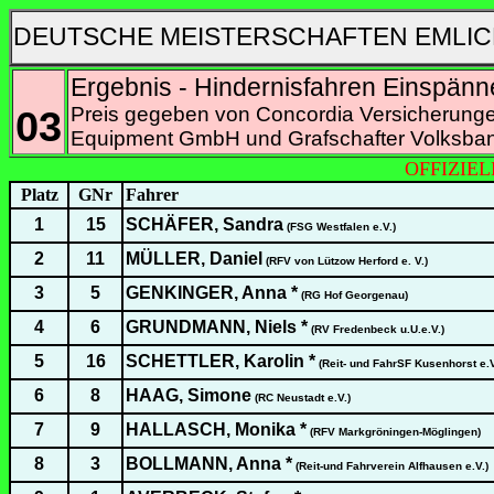
DEUTSCHE MEISTERSCHAFTEN EMLIC
Ergebnis - Hindernisfahren Einspänn
03
Preis gegeben von Concordia Versicherun
Equipment GmbH und Grafschafter Volksba
OFFIZIE
Platz
GNr
Fahrer
1
15
SCHÄFER, Sandra
(FSG Westfalen e.V.)
2
11
MÜLLER, Daniel
(RFV von Lützow Herford e. V.)
3
5
GENKINGER, Anna *
(RG Hof Georgenau)
4
6
GRUNDMANN, Niels *
(RV Fredenbeck u.U.e.V.)
5
16
SCHETTLER, Karolin *
(Reit- und FahrSF Kusenhorst e.V
6
8
HAAG, Simone
(RC Neustadt e.V.)
7
9
HALLASCH, Monika *
(RFV Markgröningen-Möglingen)
8
3
BOLLMANN, Anna *
(Reit-und Fahrverein Alfhausen e.V.)