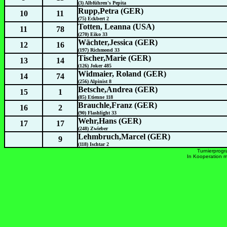
(3) Albführen's Pepita
Rupp,Petra (GER)
10
11
(75) Eckbert 2
Totten, Leanna (USA)
11
78
(270) Eiko 33
Wächter,Jessica (GER)
12
16
(197) Richmond 33
Tischer,Marie (GER)
13
14
(126) Joker 485
Widmaier, Roland (GER)
14
74
(256) Alpinist 8
Betsche,Andrea (GER)
15
1
(85) Etienne 118
Brauchle,Franz (GER)
16
2
(90) Flashlight 33
Wehr,Hans (GER)
17
17
(248) Zwieber
Lehmbruch,Marcel (GER)
9
(118) Ischtar 2
Turnierprog
In Kooperation