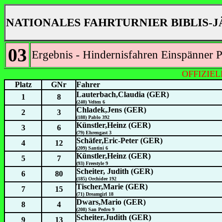
NATIONALES FAHRTURNIER BIBLIS-J
03
Ergebnis - Hindernisfahren Einspänner P
OFFIZIE
Platz
GNr
Fahrer
Lauterbach,Claudia (GER)
1
8
(240) Velten 6
Chladek,Jens (GER)
2
3
(188) Pablo 392
Künstler,Heinz (GER)
3
6
(79) Ehrengast 3
Schäfer,Eric-Peter (GER)
4
12
(209) Santini 6
Künstler,Heinz (GER)
5
7
(93) Freestyle 9
Scheiter, Judith (GER)
6
80
(185) Orchidee 192
Tischer,Marie (GER)
7
15
(71) Dreamgirl 18
Dwars,Mario (GER)
8
4
(208) San Pedro 9
Scheiter,Judith (GER)
9
13