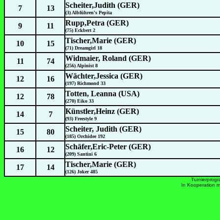
Scheiter,Judith (GER)
7
13
(3) Albführen's Pepita
Rupp,Petra (GER)
9
11
(75) Eckbert 2
Tischer,Marie (GER)
10
15
(71) Dreamgirl 18
Widmaier, Roland (GER)
11
74
(256) Alpinist 8
Wächter,Jessica (GER)
12
16
(197) Richmond 33
Totten, Leanna (USA)
12
78
(270) Eiko 33
Künstler,Heinz (GER)
14
7
(93) Freestyle 9
Scheiter, Judith (GER)
15
80
(185) Orchidee 192
Schäfer,Eric-Peter (GER)
16
12
(209) Santini 6
Tischer,Marie (GER)
17
14
(126) Joker 485
Turnierprog
In Kooperation