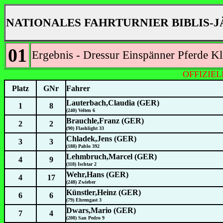
NATIONALES FAHRTURNIER BIBLIS-J
01
Ergebnis - Dressur Einspänner Pferde Kl
OFFIZIE
Platz
GNr
Fahrer
Lauterbach,Claudia (GER)
1
8
(240) Velten 6
Brauchle,Franz (GER)
2
2
(90) Flashlight 33
Chladek,Jens (GER)
3
3
(188) Pablo 392
Lehmbruch,Marcel (GER)
4
9
(118) Ischtar 2
Wehr,Hans (GER)
4
17
(248) Zwieber
Künstler,Heinz (GER)
6
6
(79) Ehrengast 3
Dwars,Mario (GER)
7
4
(208) San Pedro 9