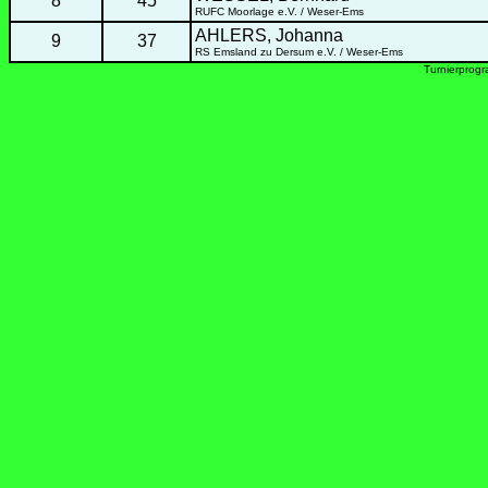
8
45
RUFC Moorlage e.V. / Weser-Ems
AHLERS, Johanna
9
37
RS Emsland zu Dersum e.V. / Weser-Ems
Turnierprog