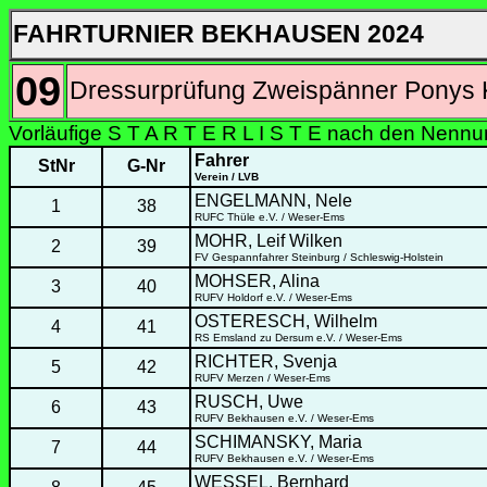
FAHRTURNIER BEKHAUSEN 2024
09
Dressurprüfung Zweispänner Ponys K
Vorläufige S T A R T E R L I S T E nach den Nenn
Fahrer
StNr
G-Nr
Verein / LVB
ENGELMANN, Nele
1
38
RUFC Thüle e.V. / Weser-Ems
MOHR, Leif Wilken
2
39
FV Gespannfahrer Steinburg / Schleswig-Holstein
MOHSER, Alina
3
40
RUFV Holdorf e.V. / Weser-Ems
OSTERESCH, Wilhelm
4
41
RS Emsland zu Dersum e.V. / Weser-Ems
RICHTER, Svenja
5
42
RUFV Merzen / Weser-Ems
RUSCH, Uwe
6
43
RUFV Bekhausen e.V. / Weser-Ems
SCHIMANSKY, Maria
7
44
RUFV Bekhausen e.V. / Weser-Ems
WESSEL, Bernhard