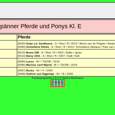
änner Pferde und Ponys Kl. E
Pferde
(0030)
Gaby v.d. Zandhoeve
- S / Shet / R / 2013 / Berno van de Pelgrim / Newt
(0066)
Schneltens Kileila
- S / Shet / R / 2013 / Schneltens Olympus / Friso van
(0010)
Bruno 248
- H / Shet / R / 2002 / Balko / Ignaz
(0014)
Daisy 1031
- S / Shet / R / 2007 / Kalli / Kalli
(0085)
Lucas
- W / / TSCHE / 2019
(0086)
Marinus van't Nijend
- W / / TSCHE / 2019
(0087)
Rocko
- W / / F / 2005
(0088)
Gulliver aus Eggeloge
- W / / B / 2009
Turnierprogramm V 9.5 © Helmut Brinkmann