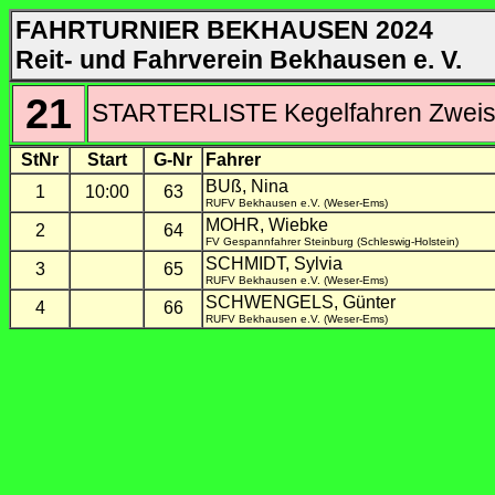
FAHRTURNIER BEKHAUSEN 2024
Reit- und Fahrverein Bekhausen e. V.
21
STARTERLISTE Kegelfahren Zweisp
StNr
Start
G-Nr
Fahrer
BUß, Nina
1
10:00
63
RUFV Bekhausen e.V. (Weser-Ems)
MOHR, Wiebke
2
64
FV Gespannfahrer Steinburg (Schleswig-Holstein)
SCHMIDT, Sylvia
3
65
RUFV Bekhausen e.V. (Weser-Ems)
SCHWENGELS, Günter
4
66
RUFV Bekhausen e.V. (Weser-Ems)