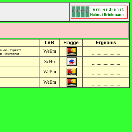
LVB
Flagge
Ergebnis
on van Dorpzicht
WeEm
........................
 de Heuvelshof
ScHo
........................
WeEm
........................
WeEm
........................