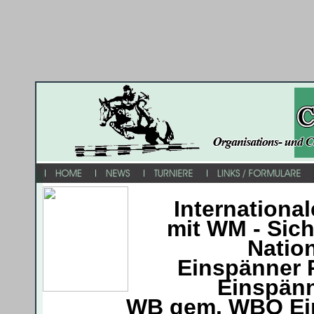
Internationa
mit WM - Sic
Nation
Einspänner 
Einspänn
WB gem. WBO Ein