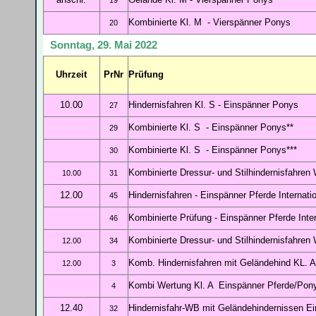
19
Kombinierte Kl. M - Vierspänner Ponys
20
Sonntag, 29. Mai 2022
Uhrzeit
PrNr
Prüfung
10.00
Hindernisfahren Kl. S
- Einspänner Ponys
27
Kombinierte Kl. S - Einspänner Ponys**
29
Kombinierte Kl. S - Einspänner Ponys**
*
30
Kombinierte Dressur- und Stilhindernisfahre
10.00
31
12.00
Hindernisfahren
- Einspänner Pferde Internati
45
Kombinierte Prüfung - Einspänner Pferde Inter
46
Kombinierte Dressur- und Stilhindernisfahre
12.00
34
Komb. Hindernisfahren mit Geländehind KL. 
12.00
3
Kombi Wertung Kl. A Einspänner Pferde/Pon
4
12.40
Hindernisfahr-WB mit Geländehindernissen E
32